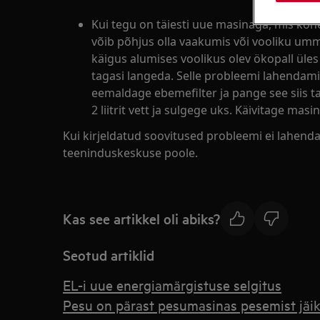
Kui tegu on täiesti uue masinaga, mis kohe
võib põhjus olla vaakumis või vooliku umm
käigus alumises voolikus olev ökopall üles
tagasi langeda. Selle probleemi lahendamis
eemaldage ebemefilter ja pange see siis t
2 liitrit vett ja sulgege uks. Käivitage mas
Kui kirjeldatud soovitused probleemi ei lahend
teeninduskeskuse poole.
Kas see artikkel oli abiks?
Seotud artiklid
EL-i uue energiamärgistuse selgitus
Pesu on pärast pesumasinas pesemist jäik