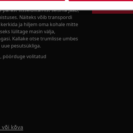
Broneeri hooldu
 pärast sisselülitamist seisma jääb,
istuses. Näiteks võib transpordi
 kerkida ja hiljem oma kohale mitte
eks lülitage masin välja,
agasi. Kallake otse trumlisse umbes
in uue pesutsükliga.
a, pöörduge volitatud
 või kõva