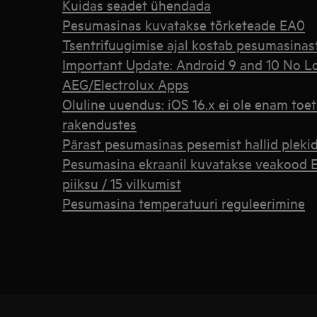
Kuidas seadet ühendada
Pesumasinas kuvatakse tõrketeade EA0
Tsentrifuugimise ajal kostab pesumasinast
Important Update: Android 9 and 10 No L
AEG/Electrolux Apps
Oluline uuendus: iOS 16.x ei ole enam toe
rakendustes
Pärast pesumasinas pesemist hallid pleki
Pesumasina ekraanil kuvatakse veakood EF
piiksu / 15 vilkumist
Pesumasina temperatuuri reguleerimine