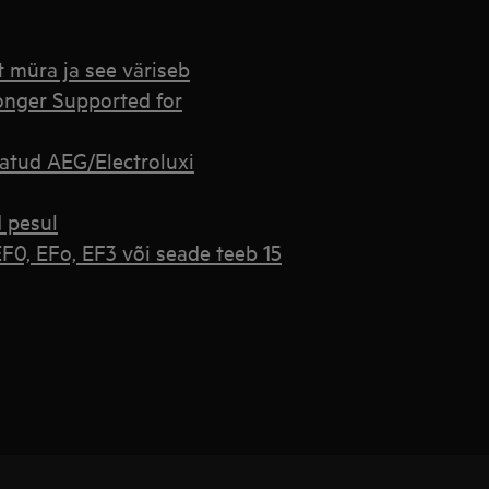
 müra ja see väriseb
onger Supported for
tatud AEG/Electroluxi
d pesul
0, EFo, EF3 või seade teeb 15