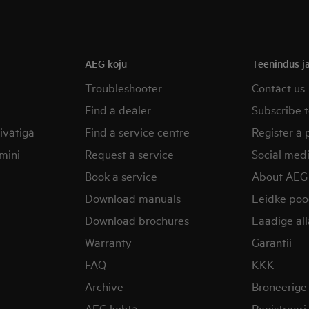
AEG koju
Teenindus ja
Troubleshooter
Contact us
Find a dealer
Subscribe t
ivatiga
Find a service centre
Register a 
mini
Request a service
Social med
Book a service
About AEG
Download manuals
Leidke po
Download brochures
Laadige al
Warranty
Garantii
FAQ
KKK
Archive
Broneerige
AEG kohta
Registreer