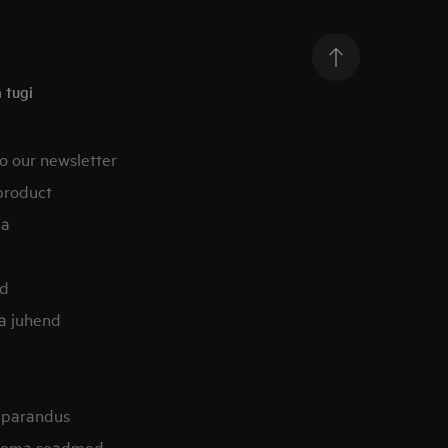
 tugi
o our newsletter
product
ia
od
la juhend
 parandus
i oma seadmed