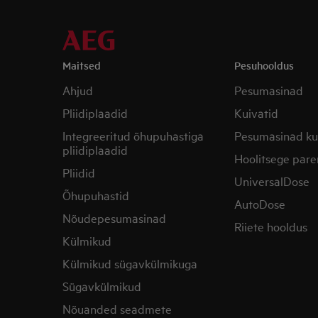
Maitsed
Pesuhooldus
Ahjud
Pesumasinad
Pliidiplaadid
Kuivatid
Integreeritud õhupuhastiga
Pesumasinad ku
pliidiplaadid
Hoolitsege pare
Pliidid
UniversalDose
Õhupuhastid
AutoDose
Nõudepesumasinad
Riiete hooldus
Külmikud
Külmikud sügavkülmikuga
Sügavkülmikud
Nõuanded seadmete