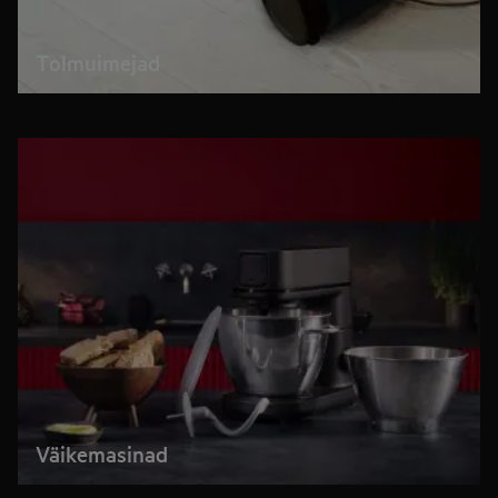
Tolmuimejad
Väikemasinad