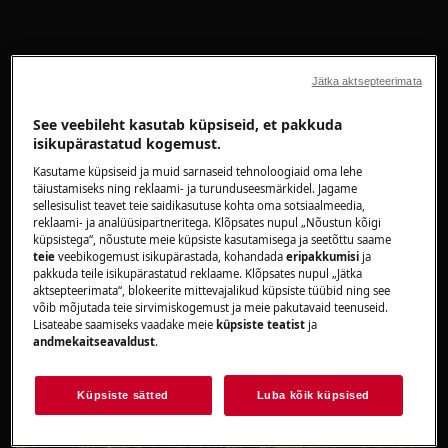
Saa rohkem teavet oma toote kohta
Jätka aktsepteerimata
Leia siit kogu vajalik teave - alates alustamisest kuni
See veebileht kasutab küpsiseid, et pakkuda
isikupärastatud kogemust.
nõuanneteni, kuidas oma toodet kõige paremini
hooldada, tõrkeotsingut teha või seda parandada.
Kasutame küpsiseid ja muid sarnaseid tehnoloogiaid oma lehe
täiustamiseks ning reklaami- ja turunduseesmärkidel. Jagame
sellesisulist teavet teie saidikasutuse kohta oma sotsiaalmeedia,
reklaami- ja analüüsipartneritega. Klõpsates nupul „Nõustun kõigi
küpsistega“, nõustute meie küpsiste kasutamisega ja seetõttu saame
teie
veebikogemust isikupärastada, kohandada
eripakkumisi
ja
pakkuda teile isikupärastatud reklaame. Klõpsates nupul „Jätka
aktsepteerimata“, blokeerite mittevajalikud küpsiste tüübid ning see
võib mõjutada teie sirvimiskogemust ja meie pakutavaid teenuseid.
Lisateabe saamiseks vaadake meie
küpsiste teatist
ja
andmekaitseavaldust
.
Küpsiste sätted
Luba kõik küpsised