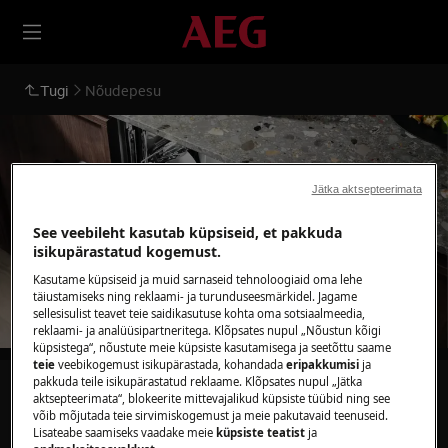
Tugi
Nõudepesu
Jätka aktsepteerimata
Toetus Nõudepesu
See veebileht kasutab küpsiseid, et pakkuda
isikupärastatud kogemust.
Kasutame küpsiseid ja muid sarnaseid tehnoloogiaid oma lehe
täiustamiseks ning reklaami- ja turunduseesmärkidel. Jagame
sellesisulist teavet teie saidikasutuse kohta oma sotsiaalmeedia,
reklaami- ja analüüsipartneritega. Klõpsates nupul „Nõustun kõigi
küpsistega“, nõustute meie küpsiste kasutamisega ja seetõttu saame
teie
veebikogemust isikupärastada, kohandada
eripakkumisi
ja
pakkuda teile isikupärastatud reklaame. Klõpsates nupul „Jätka
Otsi meie tugitekstide hulgast
aktsepteerimata“, blokeerite mittevajalikud küpsiste tüübid ning see
võib mõjutada teie sirvimiskogemust ja meie pakutavaid teenuseid.
Lisateabe saamiseks vaadake meie
küpsiste teatist
ja