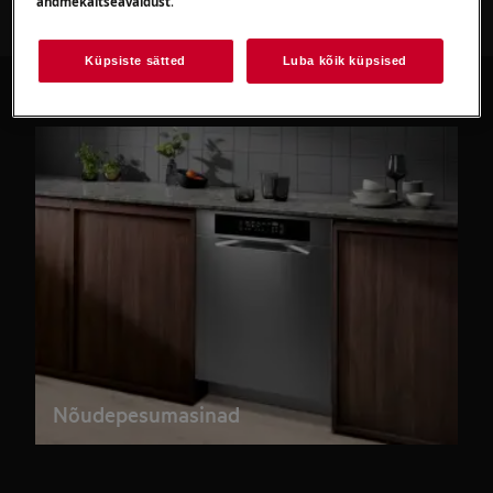
andmekaitseavaldust
.
Küpsiste sätted
Luba kõik küpsised
Nõudepesumasinad