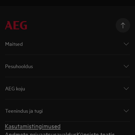
Maitsed
Pesuhooldus
AEG koju
Teenindus ja tugi
Kasutamistingimused
Andmete privaatsusavaldus
Küpsiste teatis