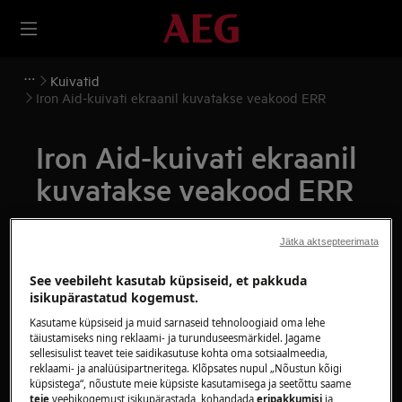
Kuivatid
Iron Aid-kuivati ekraanil kuvatakse veakood ERR
Iron Aid-kuivati ekraanil
kuvatakse veakood ERR
Lahendus
Jätka aktsepteerimata
Täitke aurupaak MAX-tasemeni. Kui ikoonid
See veebileht kasutab küpsiseid, et pakkuda
endiselt vilguvad, pöörduge volitatud
isikupärastatud kogemust.
teeninduskeskuse poole.
Kasutame küpsiseid ja muid sarnaseid tehnoloogiaid oma lehe
täiustamiseks ning reklaami- ja turunduseesmärkidel. Jagame
Kas see artikkel oli abiks?
sellesisulist teavet teie saidikasutuse kohta oma sotsiaalmeedia,
reklaami- ja analüüsipartneritega. Klõpsates nupul „Nõustun kõigi
küpsistega“, nõustute meie küpsiste kasutamisega ja seetõttu saame
teie
veebikogemust isikupärastada, kohandada
eripakkumisi
ja