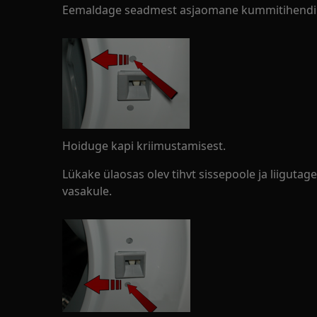
Eemaldage seadmest asjaomane kummitihendi 
Hoiduge kapi kriimustamisest.
Lükake ülaosas olev tihvt sissepoole ja liigutag
vasakule.