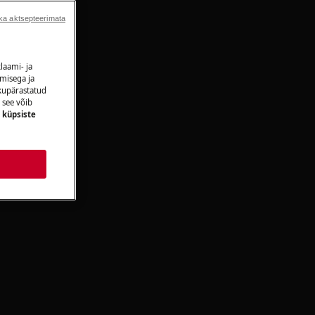
ka aktsepteerimata
laami- ja
amisega ja
ikupärastatud
 see võib
e
küpsiste