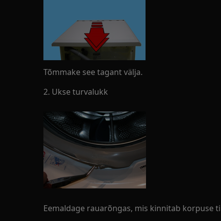
Tõmmake see tagant välja.
2. Ukse turvalukk
Eemaldage rauarõngas, mis kinnitab korpuse t