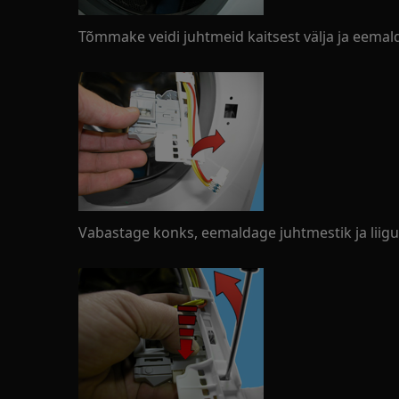
Tõmmake veidi juhtmeid kaitsest välja ja eemald
Vabastage konks, eemaldage juhtmestik ja liigu