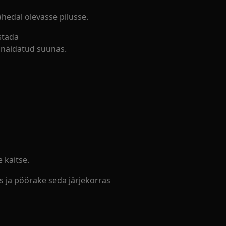
hedal olevasse pilusse.
stada
a näidatud suunas.
e kaitse.
 ja pöörake seda järjekorras