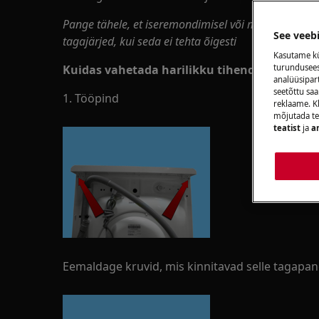
Pange tähele, et iseremondimisel või mitteprofessi
See veeb
tagajärjed, kui seda ei tehta õigesti
Kasutame kü
Kuidas vahetada harilikku tihendit
turunduseesm
analüüsipar
seetõttu s
1. Tööpind
reklaame. Kl
mõjutada te
teatist
ja
a
Eemaldage kruvid, mis kinnitavad selle tagapane