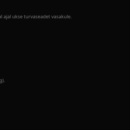
al ajal ukse turvaseadet vasakule.
g).