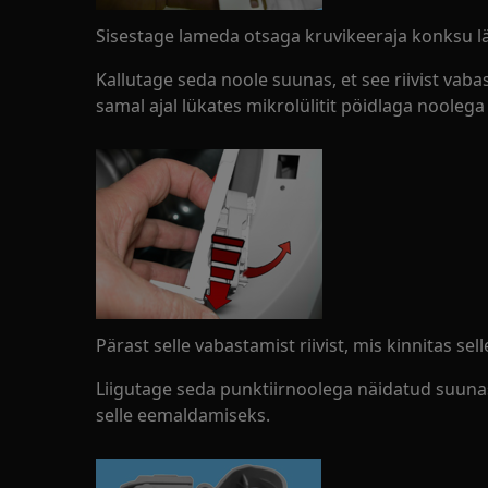
Sisestage lameda otsaga kruvikeeraja konksu lä
Kallutage seda noole suunas, et see riivist vaba
samal ajal lükates mikrolülitit pöidlaga nooleg
Pärast selle vabastamist riivist, mis kinnitas sell
Liigutage seda punktiirnoolega näidatud suunas
selle eemaldamiseks.