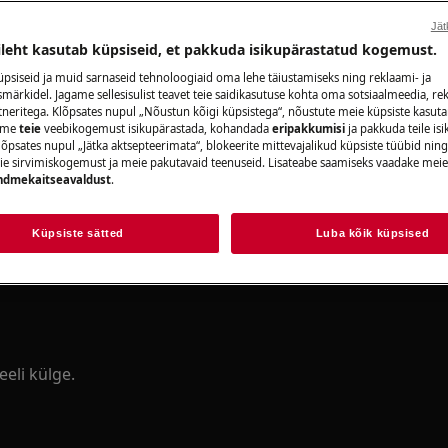
Jät
onaalsel remondil võivad olla ohutuse
ileht kasutab küpsiseid, et pakkuda isikupärastatud kogemust.
psiseid ja muid sarnaseid tehnoloogiaid oma lehe täiustamiseks ning reklaami- ja
ärkidel. Jagame sellesisulist teavet teie saidikasutuse kohta oma sotsiaalmeedia, rek
tneritega. Klõpsates nupul „Nõustun kõigi küpsistega“, nõustute meie küpsiste kasut
aame
teie
veebikogemust isikupärastada, kohandada
eripakkumisi
ja pakkuda teile is
õpsates nupul „Jätka aktsepteerimata“, blokeerite mittevajalikud küpsiste tüübid ning
ie sirvimiskogemust ja meie pakutavaid teenuseid. Lisateabe saamiseks vaadake mei
ndmekaitseavaldust
.
Küpsiste sätted
Luba kõik küpsised
eli külge.