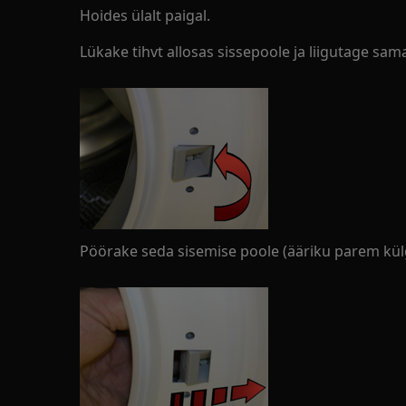
Hoides ülalt paigal.
Lükake tihvt allosas sissepoole ja liigutage sam
Pöörake seda sisemise poole (ääriku parem kül