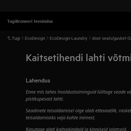
Tugi
Broneeri teenindus
Tugi
EcoDesign
EcoDesign-Laundry
door seals/gasket (
Kaitsetihendi lahti võtm
Lahendus
Enne mis tahes hooldustoiminguid lülitage seade väl
pistikupesast lahti.
Seadmete teisaldamisel olge alati ettevaatlik, raske
teisaldamiseks vaja kahte inimest.
Kasutage alati kaitsekindaid ja kinniseid jalatseid.