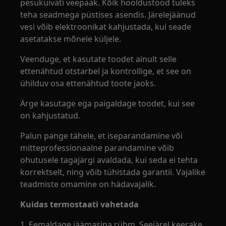
pesukuivati veepaak. Kõik hooldustööd tuleks
teha seadmega püstises asendis. Järelejäänud
vesi võib elektroonikat kahjustada, kui seade
asetatakse mõnele küljele.
Veenduge, et kasutate toodet ainult selle
ettenähtud otstarbel ja kontrollige, et see on
ühilduv osa ettenähtud toote jaoks.
Ärge kasutage ega paigaldage toodet, kui see
on kahjustatud.
Palun pange tähele, et iseparandamine või
mitteprofessionaalne parandamine võib
ohutusele tagajärgi avaldada, kui seda ei tehta
korrektselt, ning võib tühistada garantii. Vajalike
teadmiste omamine on hädavajalik.
Kuidas termostaati vahetada
1. Eemaldage jäämasina rühm. Seejärel keerake