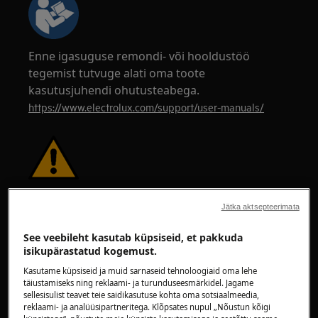
Enne igasuguse remondi- või hooldustöö
tegemist tutvuge alati oma toote
kasutusjuhendi ohutusteabega.
https://www.electrolux.com/support/user-manuals/
HOIATUS!
ELEKTRILÖÖGI OHT
Jätka aktsepteerimata
Enne igasugust remonti või hooldustööd
See veebileht kasutab küpsiseid, et pakkuda
lülitage seade välja ja ühendage voolujuhe
isikupärastatud kogemust.
pistikupesast lahti.
Kasutame küpsiseid ja muid sarnaseid tehnoloogiaid oma lehe
täiustamiseks ning reklaami- ja turunduseesmärkidel. Jagame
sellesisulist teavet teie saidikasutuse kohta oma sotsiaalmeedia,
reklaami- ja analüüsipartneritega. Klõpsates nupul „Nõustun kõigi