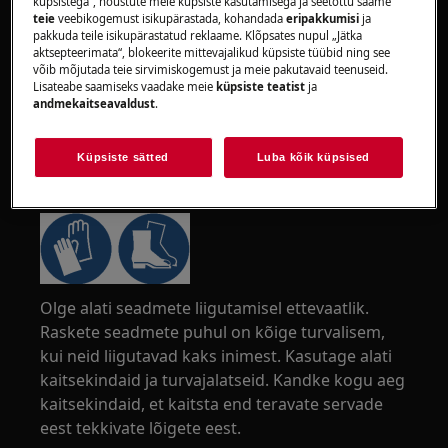
küpsistega“, nõustute meie küpsiste kasutamisega ja seetõttu saame
teie
veebikogemust isikupärastada, kohandada
eripakkumisi
ja
pakkuda teile isikupärastatud reklaame. Klõpsates nupul „Jätka
aktsepteerimata“, blokeerite mittevajalikud küpsiste tüübid ning see
võib mõjutada teie sirvimiskogemust ja meie pakutavaid teenuseid.
Lisateabe saamiseks vaadake meie
küpsiste teatist
ja
andmekaitseavaldust
.
Küpsiste sätted
Luba kõik küpsised
HOIATUS!
VIGASTUSE OHT
Olge alati seadmete liigutamisel ettevaatlik.
Raskete seadmete puhul on kõige turvalisem,
kui neid liigutavad kaks inimest. Kasutage alati
kaitsekindaid ja turvajalatseid. Kandke kogu aeg
kaitsekindaid, et kaitsta end teravate servade
eest tekkivate lõigete eest.