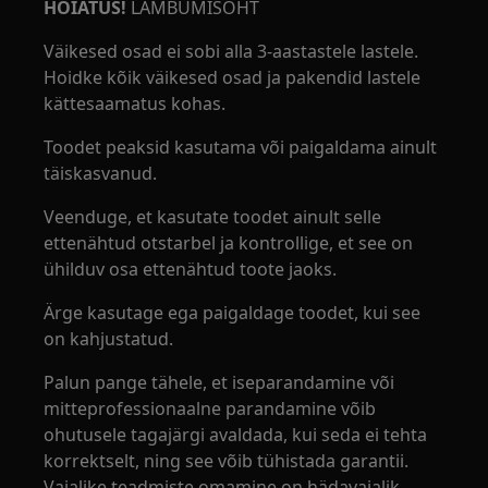
HOIATUS!
LÄMBUMISOHT
Väikesed osad ei sobi alla 3-aastastele lastele.
Hoidke kõik väikesed osad ja pakendid lastele
kättesaamatus kohas.
Toodet peaksid kasutama või paigaldama ainult
täiskasvanud.
Veenduge, et kasutate toodet ainult selle
ettenähtud otstarbel ja kontrollige, et see on
ühilduv osa ettenähtud toote jaoks.
Ärge kasutage ega paigaldage toodet, kui see
on kahjustatud.
Palun pange tähele, et iseparandamine või
mitteprofessionaalne parandamine võib
ohutusele tagajärgi avaldada, kui seda ei tehta
korrektselt, ning see võib tühistada garantii.
Vajalike teadmiste omamine on hädavajalik.