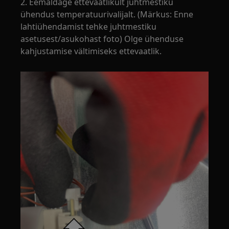
2. Eemaldage ettevaatlikult juhtmestiku
ühendus temperatuurivalijalt. (Märkus: Enne
lahtiühendamist tehke juhtmestiku
asetusest/asukohast foto) Olge ühenduse
kahjustamise vältimiseks ettevaatlik.