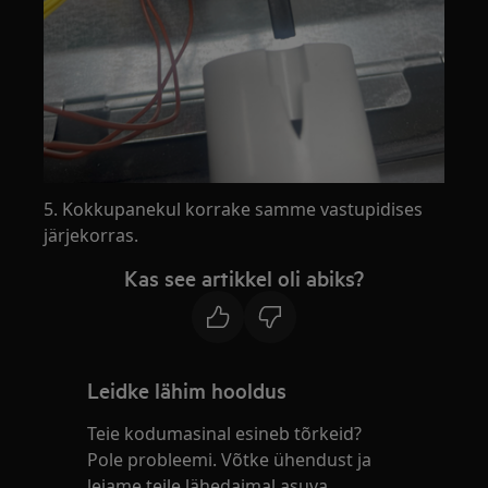
5. Kokkupanekul korrake samme vastupidises
järjekorras.
Kas see artikkel oli abiks?
Leidke lähim hooldus
Teie kodumasinal esineb tõrkeid?
Pole probleemi. Võtke ühendust ja
leiame teile lähedaimal asuva