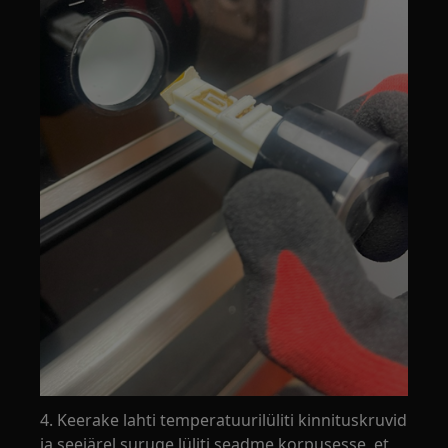
4. Keerake lahti temperatuurilüliti kinnituskruvid
ja seejärel suruge lüliti seadme korpusesse, et