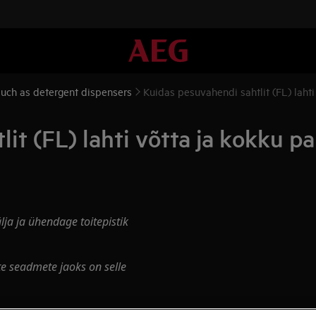
 such as detergent dispensers
Kuidas pesuvahendi sahtlit (FL) lahti
it (FL) lahti võtta ja kokku pa
ja ja ühendage toitepistik
te seadmete jaoks on selle