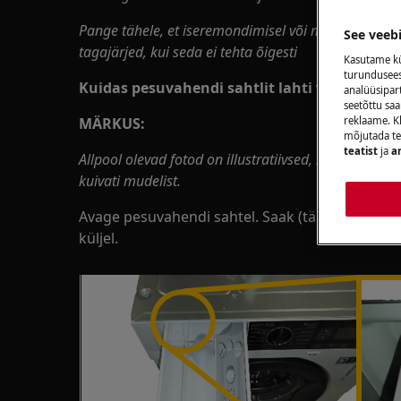
Pange tähele, et iseremondimisel või mitteprofessi
See veeb
tagajärjed, kui seda ei tehta õigesti
Kasutame kü
turunduseesm
Kuidas pesuvahendi sahtlit lahti võtta ja k
analüüsipar
seetõttu s
reklaame. Kl
MÄRKUS:
mõjutada te
teatist
ja
a
Allpool olevad fotod on illustratiivsed, need võiva
kuivati mudelist.
Avage pesuvahendi sahtel. Saak (tähistatud ni
küljel.