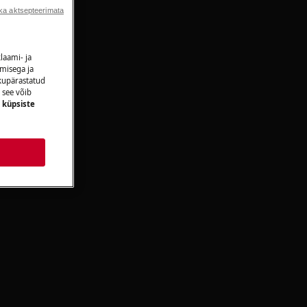
ka aktsepteerimata
laami- ja
amisega ja
ikupärastatud
 see võib
e
küpsiste