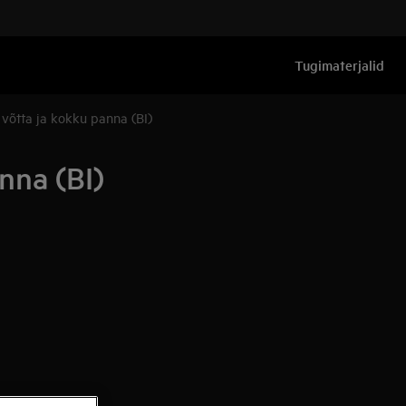
Tugimaterjalid
 võtta ja kokku panna (BI)
nna (BI)