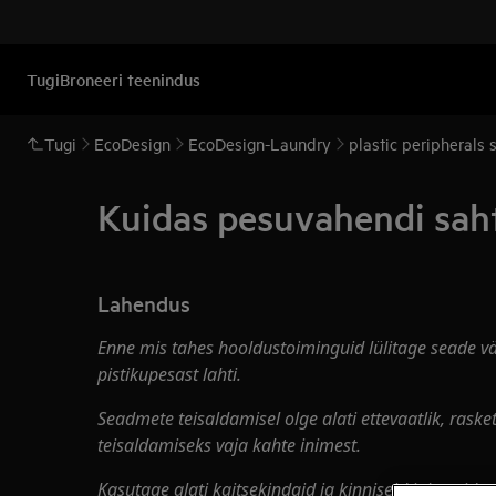
Tugi
Broneeri teenindus
Tugi
EcoDesign
EcoDesign-Laundry
plastic peripherals
Kuidas pesuvahendi sahtl
Lahendus
Enne mis tahes hooldustoiminguid lülitage seade väl
pistikupesast lahti.
Seadmete teisaldamisel olge alati ettevaatlik, raske
teisaldamiseks vaja kahte inimest.
Kasutage alati kaitsekindaid ja kinniseid jalatseid.