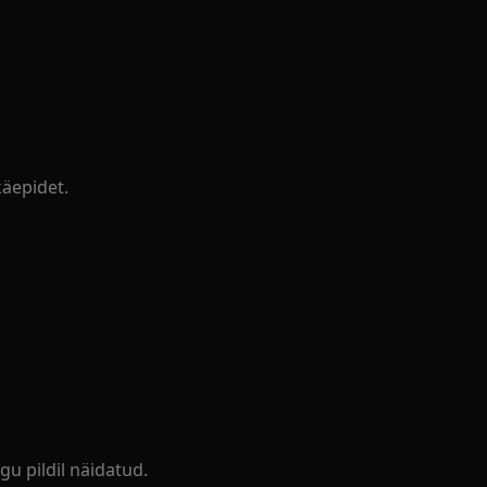
käepidet.
u pildil näidatud.