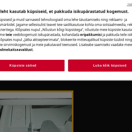
Jät
onaalsel remondil võivad olla ohutuse
ileht kasutab küpsiseid, et pakkuda isikupärastatud kogemust.
psiseid ja muid sarnaseid tehnoloogiaid oma lehe täiustamiseks ning reklaami- ja
ärkidel. Jagame sellesisulist teavet teie saidikasutuse kohta oma sotsiaalmeedia, rek
okku panna
tneritega. Klõpsates nupul „Nõustun kõigi küpsistega“, nõustute meie küpsiste kasut
aame
teie
veebikogemust isikupärastada, kohandada
eripakkumisi
ja pakkuda teile is
õpsates nupul „Jätka aktsepteerimata“, blokeerite mittevajalikud küpsiste tüübid ning
ie sirvimiskogemust ja meie pakutavaid teenuseid. Lisateabe saamiseks vaadake mei
ndmekaitseavaldust
.
d erineda teie pesumasina / pesumasina
Küpsiste sätted
Luba kõik küpsised
mega “PUSH”) on nähtav vasakul