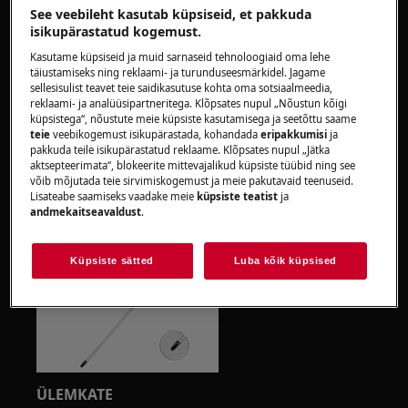
See veebileht kasutab küpsiseid, et pakkuda
Pange tähele, et iseremondimisel või
isikupärastatud kogemust.
mitteprofessionaalsel remondil võivad olla ohutuse
Kasutame küpsiseid ja muid sarnaseid tehnoloogiaid oma lehe
tagajärjed, kui seda ei tehta õigesti
täiustamiseks ning reklaami- ja turunduseesmärkidel. Jagame
sellesisulist teavet teie saidikasutuse kohta oma sotsiaalmeedia,
reklaami- ja analüüsipartneritega. Klõpsates nupul „Nõustun kõigi
Kuidas vahetada ukse käepidet
küpsistega“, nõustute meie küpsiste kasutamisega ja seetõttu saame
teie
veebikogemust isikupärastada, kohandada
eripakkumisi
ja
Tööriistad:
pakkuda teile isikupärastatud reklaame. Klõpsates nupul „Jätka
aktsepteerimata“, blokeerite mittevajalikud küpsiste tüübid ning see
6 × 300 ristpeaga kruvikeeraja
võib mõjutada teie sirvimiskogemust ja meie pakutavaid teenuseid.
Lisateabe saamiseks vaadake meie
küpsiste teatist
ja
andmekaitseavaldust
.
2 × 100 pilukruvikeeraja
Küpsiste sätted
Luba kõik küpsised
ÜLEMKATE