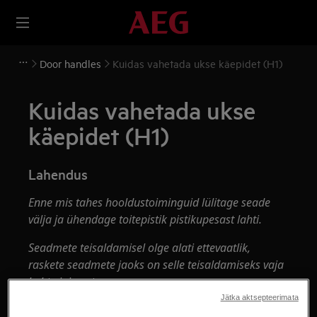
Door handles
Kuidas vahetada ukse käepidet (H1)
Kuidas vahetada ukse
käepidet (H1)
Lahendus
Enne mis tahes hooldustoiminguid lülitage seade
välja ja ühendage toitepistik pistikupesast
lahti.
Seadmete teisaldamisel olge alati ettevaatlik,
raskete seadmete jaoks on selle teisaldamiseks vaja
kahte inimest.
Jätka aktsepteerimata
Kasutage alati kaitsekindaid ja kinniseid jalatseid.