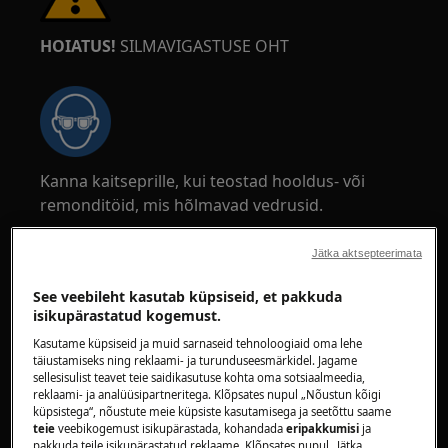
HOIATUS!
SILMAVIGASTUSE OHT
Kanna kaitseprille, kui teostad hooldus- või
remonditöid, mis hõlmavad vedrusid.
Jätka aktsepteerimata
See veebileht kasutab küpsiseid, et pakkuda
isikupärastatud kogemust.
HOIATUS!
PIGISTAMISOHT
Kasutame küpsiseid ja muid sarnaseid tehnoloogiaid oma lehe
täiustamiseks ning reklaami- ja turunduseesmärkidel. Jagame
sellesisulist teavet teie saidikasutuse kohta oma sotsiaalmeedia,
reklaami- ja analüüsipartneritega. Klõpsates nupul „Nõustun kõigi
küpsistega“, nõustute meie küpsiste kasutamisega ja seetõttu saame
teie
veebikogemust isikupärastada, kohandada
eripakkumisi
ja
pakkuda teile isikupärastatud reklaame. Klõpsates nupul „Jätka