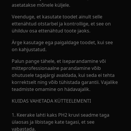
asetatakse mõnele küljele.
Veenduge, et kasutate toodet ainult selle
ettenähtud otstarbel ja kontrollige, et see on
ühilduv osa ettenähtud toote jaoks.
Ärge kasutage ega paigaldage toodet, kui see
on kahjustatud.
Palun pange tähele, et iseparandamine või
mitteprofessionaalne parandamine võib
ohutusele tagajärgi avaldada, kui seda ei tehta
korrektselt ning võib tühistada garantii. Vajalike
teadmiste omamine on hädavajalik.
KUIDAS VAHETADA KÜTTEELEMENTI
1. Keerake lahti kaks PH2 kruvi seadme taga
ülaosas ja libistage kate tagasi, et see
vabastada.