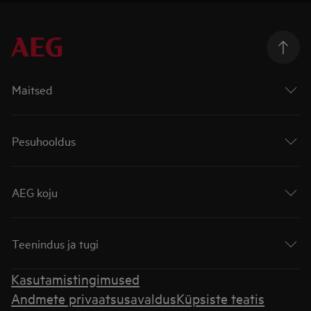
Maitsed
Pesuhooldus
AEG koju
Teenindus ja tugi
Kasutamistingimused
Andmete privaatsusavaldus
Küpsiste teatis