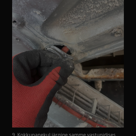
9. Kokkupanekul järgige samme vastupidises