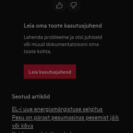
Leia oma toote kasutusjuhend
Lahenda probleeme ja otsi juhiseid
või muud dokumentatsiooni oma
toote kohta.
Leia kasutusjuhend
Seotud artiklid
EL-i uue energiamärgistuse selgitus
Pesu on pärast pesumasinas pesemist jäik
või kõva