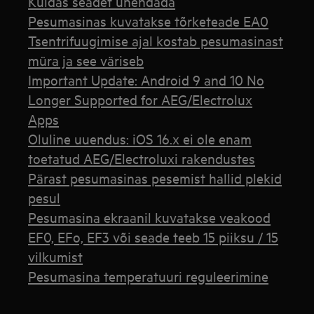
Kuidas seadet ühendada
Pesumasinas kuvatakse tõrketeade EA0
Tsentrifuugimise ajal kostab pesumasinast
müra ja see väriseb
Important Update: Android 9 and 10 No
Longer Supported for AEG/Electrolux
Apps
Oluline uuendus: iOS 16.x ei ole enam
toetatud AEG/Electroluxi rakendustes
Pärast pesumasinas pesemist hallid plekid
pesul
Pesumasina ekraanil kuvatakse veakood
EF0, EFo, EF3 või seade teeb 15 piiksu / 15
vilkumist
Pesumasina temperatuuri reguleerimine