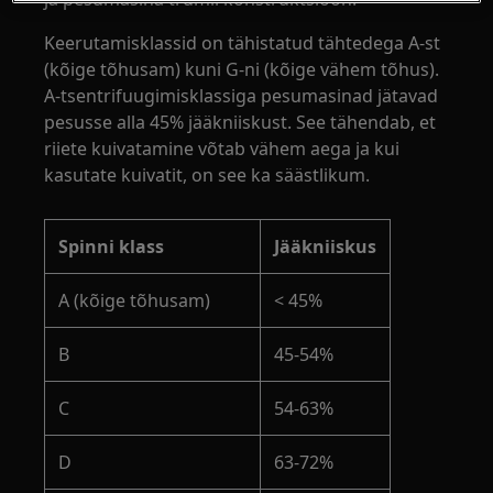
Keerutamisklassid on tähistatud tähtedega A-st
(kõige tõhusam) kuni G-ni (kõige vähem tõhus).
A-tsentrifuugimisklassiga pesumasinad jätavad
pesusse alla 45% jääkniiskust. See tähendab, et
riiete kuivatamine võtab vähem aega ja kui
kasutate kuivatit, on see ka säästlikum.
Spinni klass
Jääkniiskus
A (kõige tõhusam)
< 45%
B
45-54%
C
54-63%
D
63-72%