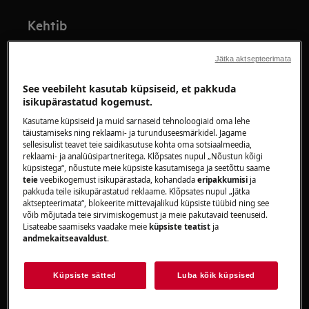
Kehtib
Eestlaetav pesumasin
Jätka aktsepteerimata
Pealtlaetav pesumasin
Pesumasin-kuivati
See veebileht kasutab küpsiseid, et pakkuda
isikupärastatud kogemust.
Lahendus
Kasutame küpsiseid ja muid sarnaseid tehnoloogiaid oma lehe
täiustamiseks ning reklaami- ja turunduseesmärkidel. Jagame
sellesisulist teavet teie saidikasutuse kohta oma sotsiaalmeedia,
Tsentrifuugimisklass on üks võtmekategooriaid,
reklaami- ja analüüsipartneritega. Klõpsates nupul „Nõustun kõigi
mille järgi tänapäevaseid pesumasinate
küpsistega“, nõustute meie küpsiste kasutamisega ja seetõttu saame
mudeleid hinnatakse: mida kõrgem on klass,
teie
veebikogemust isikupärastada, kohandada
eripakkumisi
ja
pakkuda teile isikupärastatud reklaame. Klõpsates nupul „Jätka
seda kiiremini pöörleb trummel
aktsepteerimata“, blokeerite mittevajalikud küpsiste tüübid ning see
tsentrifuugimise ajal ja seda vähem on pesu
võib mõjutada teie sirvimiskogemust ja meie pakutavaid teenuseid.
Lisateabe saamiseks vaadake meie
küpsiste teatist
ja
lõpuks märg. Pesu jääkniiskuse sisaldus sõltub
andmekaitseavaldust
.
tsentrifuugimisklassist.
Tsentrifuugimisklass pesumasinas – seda
Küpsiste sätted
Luba kõik küpsised
mõjutavad tsentrifuugimise kiirus, selle pikkus
ja pesumasina trumli konstruktsioon.