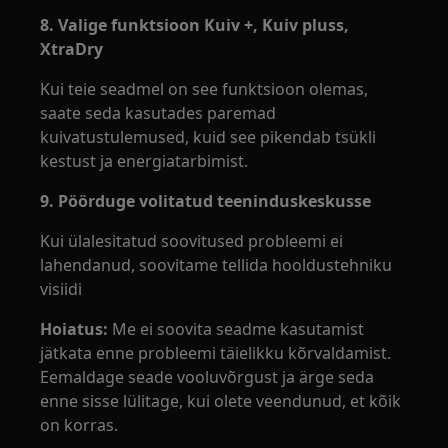
8. Valige funktsioon Kuiv +, Kuiv pluss,
XtraDry
Kui teie seadmel on see funktsioon olemas,
saate seda kasutades paremad
kuivatustulemused, kuid see pikendab tsükli
kestust ja energiatarbimist.
9. Pöörduge volitatud teeninduskeskusse
Kui ülalesitatud soovitused probleemi ei
lahendanud, soovitame tellida hooldustehniku
visiidi
Hoiatus:
Me ei soovita seadme kasutamist
jätkata enne probleemi täielikku kõrvaldamist.
Eemaldage seade vooluvõrgust ja ärge seda
enne sisse lülitage, kui olete veendunud, et kõik
on korras.