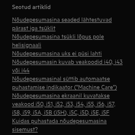
Seotud artiklid
Nõudepesumasina seaded lähtestuvad
pärast iga tsüklit
Nõudepesumasina tsükli lõpus pole
helisignaali
Nõudepesumasina uks ei püsi lahti
Nõudepesumasin kuvab veakoodid i40, i43
või i44
Nõudepesumasinal süttib automaatse
puhastamise indikaator ("Machine Care")
Nõudepesumasina ekraanil kuvatakse
veakood i50, i51, i52, i53, i54, i55, i56, i57,
i58, i59, i5A, i5B (i5H), i5C, i5D, i5E, i5F
Kuidas puhastada nõudepesumasina
sisemust?