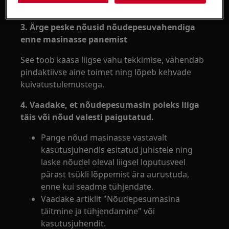
ole.
3. Ärge peske nõusid nõudepesuvahendiga
enne masinasse panemist
See toob kaasa liigse vahu tekkimise, vähendab
pindaktiivse aine toimet ning lõpeb kehvade
kuivatustulemustega.
4. Vaadake, et nõudepesumasin poleks liiga
täis või nõud valesti paigutatud.
Pange nõud masinasse vastavalt
kasutusjuhendis esitatud juhistele ning
laske nõudel oleval liigsel loputusveel
pärast tsükli lõppemist ära aurustuda,
enne kui seadme tühjendate.
Vaadake artiklit "Nõudepesumasina
täitmine ja tühjendamine" või
kasutusjuhendit.