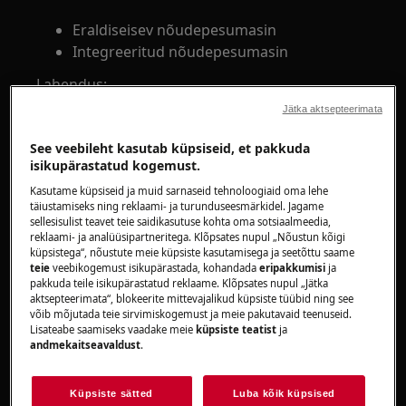
Eraldiseisev nõudepesumasin
Integreeritud nõudepesumasin
Lahendus:
Jätka aktsepteerimata
1. Kontrollige portselan- ja klaasnõude
kuivatustulemusi
See veebileht kasutab küpsiseid, et pakkuda
isikupärastatud kogemust.
Plastist esemed, nagu söögiriistad, hoiukarbid
Kasutame küpsiseid ja muid sarnaseid tehnoloogiaid oma lehe
ning seadme plastosad jäävad märjaks.
täiustamiseks ning reklaami- ja turunduseesmärkidel. Jagame
sellesisulist teavet teie saidikasutuse kohta oma sotsiaalmeedia,
Kuna plastist esemed jahtuvad kiiresti, võib
reklaami- ja analüüsipartneritega. Klõpsates nupul „Nõustun kõigi
küpsistega“, nõustute meie küpsiste kasutamisega ja seetõttu saame
nende pinnale koguneda niiskus.
teie
veebikogemust isikupärastada, kohandada
eripakkumisi
ja
pakkuda teile isikupärastatud reklaame. Klõpsates nupul „Jätka
2. Kasutage automaat- või intensiivtsüklit ja
aktsepteerimata“, blokeerite mittevajalikud küpsiste tüübid ning see
kui nõud pole tsükli lõpus soojad, pöörduge
võib mõjutada teie sirvimiskogemust ja meie pakutavaid teenuseid.
Lisateabe saamiseks vaadake meie
küpsiste teatist
ja
volitatud teeninduskeskuse poole.
andmekaitseavaldust
.
ÖKO- ja BIO-tsüklid kuivatavad passiivselt ning
30-minuti kiirprogrammidel kuivatustsüklit ei
Küpsiste sätted
Luba kõik küpsised