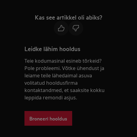
Kas see artikkel oli abiks?
Leidke lähim hooldus
Teie kodumasinal esineb tõrkeid?
Pole probleemi. Võtke ühendust ja
leiame teile lähedaimal asuva
volitatud hooldusfirma
kontaktandmed, et saaksite kokku
leppida remondi asjus.
Broneeri hooldus