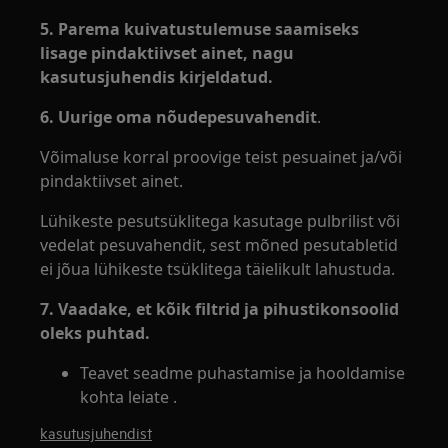
5. Parema kuivatustulemuse saamiseks
lisage pindaktiivset ainet, nagu
kasutusjuhendis kirjeldatud.
6. Uurige oma nõudepesuvahendit
.
Võimaluse korral proovige teist pesuainet ja/või
pindaktiivset ainet.
Lühikeste pesutsüklitega kasutage pulbrilist või
vedelat pesuvahendit, sest mõned pesutabletid
ei jõua lühikeste tsüklitega täielikult lahustuda.
7. Vaadake, et kõik filtrid ja pihustikonsoolid
oleks puhtad.
Teavet seadme puhastamise ja hooldamise
kohta leiate .
kasutusjuhendist