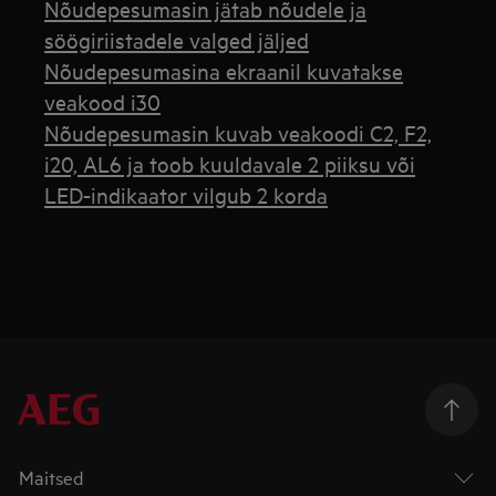
Nõudepesumasin jätab nõudele ja
söögiriistadele valged jäljed
Nõudepesumasina ekraanil kuvatakse
veakood i30
Nõudepesumasin kuvab veakoodi C2, F2,
i20, AL6 ja toob kuuldavale 2 piiksu või
LED-indikaator vilgub 2 korda
Maitsed