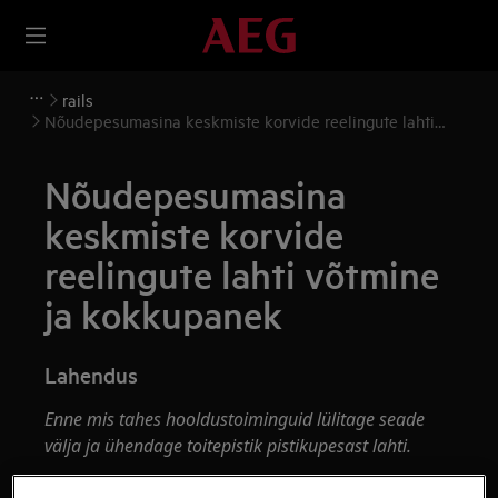
rails
Nõudepesumasina keskmiste korvide reelingute lahti
võtmine ja kokkupanek
Nõudepesumasina
keskmiste korvide
reelingute lahti võtmine
ja kokkupanek
Lahendus
Enne mis tahes hooldustoiminguid lülitage seade
välja ja ühendage toitepistik pistikupesast
lahti.
Seadmete teisaldamisel olge alati ettevaatlik,