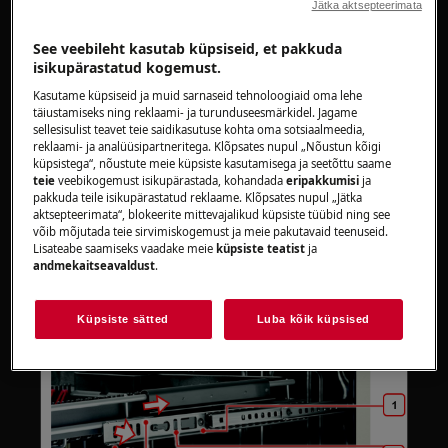
Jätka aktsepteerimata
raskete seadmete jaoks on selle teisaldamiseks vaja
kahte inimest.
See veebileht kasutab küpsiseid, et pakkuda
isikupärastatud kogemust.
Kasutage alati kaitsekindaid ja kinniseid jalatseid.
Kasutame küpsiseid ja muid sarnaseid tehnoloogiaid oma lehe
täiustamiseks ning reklaami- ja turunduseesmärkidel. Jagame
Pange tähele, et iseremondimisel või
sellesisulist teavet teie saidikasutuse kohta oma sotsiaalmeedia,
mitteprofessionaalsel remondil võivad olla ohutuse
reklaami- ja analüüsipartneritega. Klõpsates nupul „Nõustun kõigi
küpsistega“, nõustute meie küpsiste kasutamisega ja seetõttu saame
tagajärjed, kui seda ei tehta õigesti
teie
veebikogemust isikupärastada, kohandada
eripakkumisi
ja
pakkuda teile isikupärastatud reklaame. Klõpsates nupul „Jätka
Söögiriistade salve ja keskmise korvi
aktsepteerimata“, blokeerite mittevajalikud küpsiste tüübid ning see
lahtivõtmine ja kokkupanek
võib mõjutada teie sirvimiskogemust ja meie pakutavaid teenuseid.
Lisateabe saamiseks vaadake meie
küpsiste teatist
ja
andmekaitseavaldust
.
Protseduur on mõlema korvi jaoks sarnane ja
seda tehakse nii, et korvid oleksid täielikult
väljas
Küpsiste sätted
Luba kõik küpsised