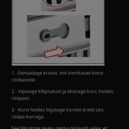
1 - Eemaldage kruvid, mis kinnitavad korvi
rööbastele
2 - Vajutage klõpsatust ja libistage korv, hoides
rööpast.
3 - Korvi hoides liigutage korvist eraldi üks
rööpa korraga
See liikumine peaks olema piisavalt väike, et