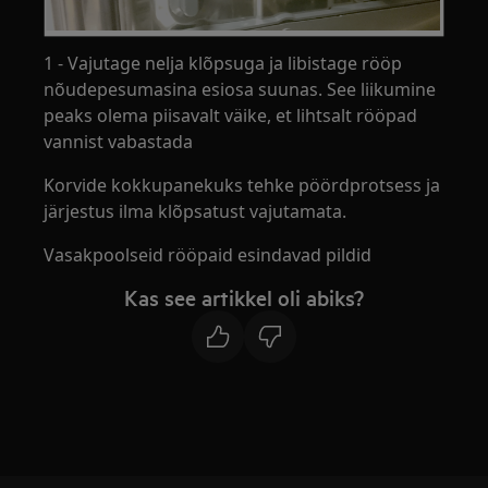
1 - Vajutage nelja klõpsuga ja libistage rööp
nõudepesumasina esiosa suunas. See liikumine
peaks olema piisavalt väike, et lihtsalt rööpad
vannist vabastada
Korvide kokkupanekuks tehke pöördprotsess ja
järjestus ilma klõpsatust vajutamata.
Vasakpoolseid rööpaid esindavad pildid
Kas see artikkel oli abiks?