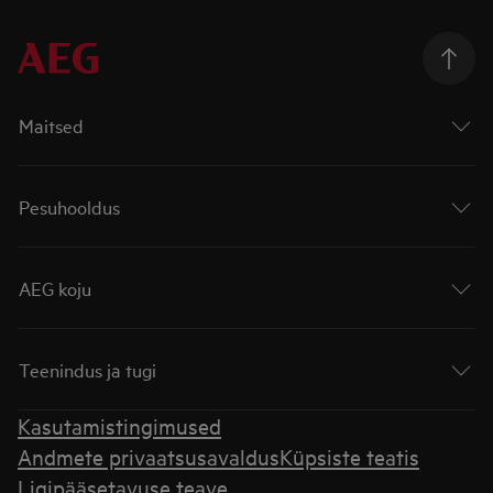
Maitsed
Pesuhooldus
AEG koju
Teenindus ja tugi
Kasutamistingimused
Andmete privaatsusavaldus
Küpsiste teatis
Ligipääsetavuse teave