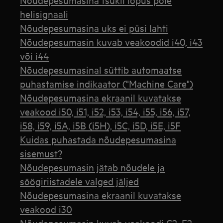
helisignaali
Nõudepesumasina uks ei püsi lahti
Nõudepesumasin kuvab veakoodid i40, i43
või i44
Nõudepesumasinal süttib automaatse
puhastamise indikaator ("Machine Care")
Nõudepesumasina ekraanil kuvatakse
veakood i50, i51, i52, i53, i54, i55, i56, i57,
i58, i59, i5A, i5B (i5H), i5C, i5D, i5E, i5F
Kuidas puhastada nõudepesumasina
sisemust?
Nõudepesumasin jätab nõudele ja
söögiriistadele valged jäljed
Nõudepesumasina ekraanil kuvatakse
veakood i30
Nõudepesumasin kuvab veakoodi C2, F2,