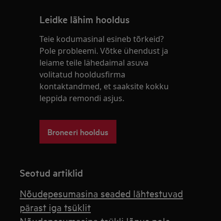
Leidke lähim hooldus
Teie kodumasinal esineb tõrkeid?
Pole probleemi. Võtke ühendust ja
leiame teile lähedaimal asuva
volitatud hooldusfirma
kontaktandmed, et saaksite kokku
leppida remondi asjus.
Broneeri hooldus
Seotud artiklid
Nõudepesumasina seaded lähtestuvad
pärast iga tsüklit
Nõudepesumasina tsükli lõpus pole