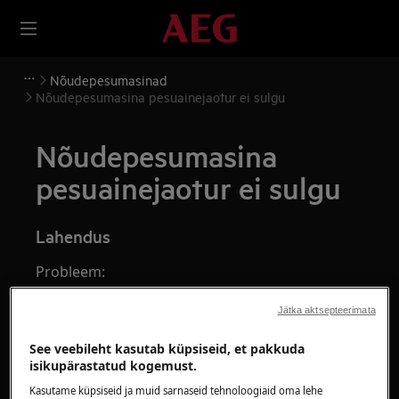
Nõudepesumasinad
Nõudepesumasina pesuainejaotur ei sulgu
Nõudepesumasina
pesuainejaotur ei sulgu
Lahendus
Probleem:
Nõudepesumasina pesuainejaotur ei
Jätka aktsepteerimata
sulgu. Probleemi peab lahendama tehnik.
See veebileht kasutab küpsiseid, et pakkuda
Kasutuskoht:
isikupärastatud kogemust.
Kasutame küpsiseid ja muid sarnaseid tehnoloogiaid oma lehe
Integreeritud nõudepesumasin