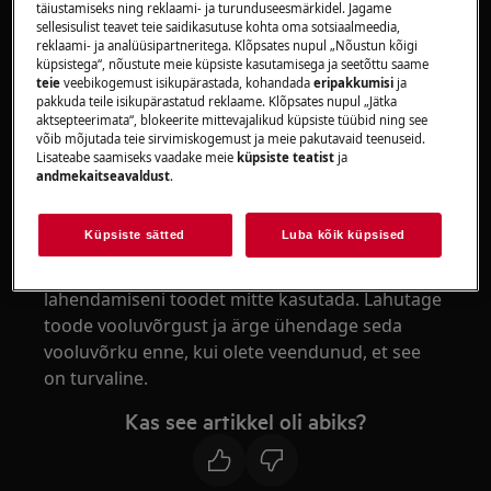
täiustamiseks ning reklaami- ja turunduseesmärkidel. Jagame
Eraldiseisev nõudepesumasin
sellesisulist teavet teie saidikasutuse kohta oma sotsiaalmeedia,
reklaami- ja analüüsipartneritega. Klõpsates nupul „Nõustun kõigi
Lahendus:
küpsistega“, nõustute meie küpsiste kasutamisega ja seetõttu saame
teie
veebikogemust isikupärastada, kohandada
eripakkumisi
ja
pakkuda teile isikupärastatud reklaame. Klõpsates nupul „Jätka
1. Pöörduge volitatud teeninduskeskusse
aktsepteerimata“, blokeerite mittevajalikud küpsiste tüübid ning see
võib mõjutada teie sirvimiskogemust ja meie pakutavaid teenuseid.
Et aidata teil täpselt määratleda probleemi
Lisateabe saamiseks vaadake meie
küpsiste teatist
ja
iseloomu, soovitame seadme kontrollimiseks ja
andmekaitseavaldust
.
probleemi lahendamiseks ühe meie volitatud
tehniku visiiti.
Küpsiste sätted
Luba kõik küpsised
Hoiatus:
Soovitatav on kuni probleemi
lahendamiseni toodet mitte kasutada. Lahutage
toode vooluvõrgust ja ärge ühendage seda
vooluvõrku enne, kui olete veendunud, et see
on turvaline.
Kas see artikkel oli abiks?