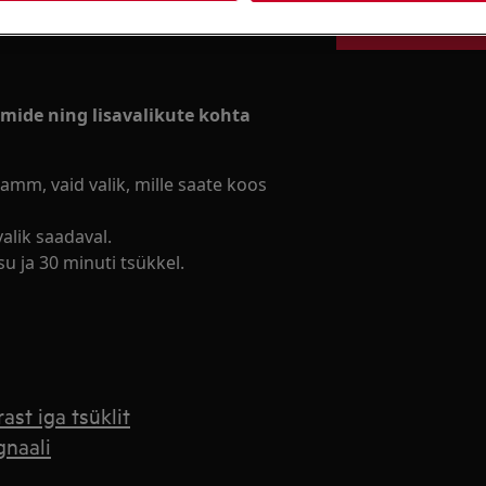
Broneeri hooldu
mmide ning lisavalikute kohta
mm, vaid valik, mille saate koos
lik saadaval.
 ja 30 minuti tsükkel.
st iga tsüklit
gnaali