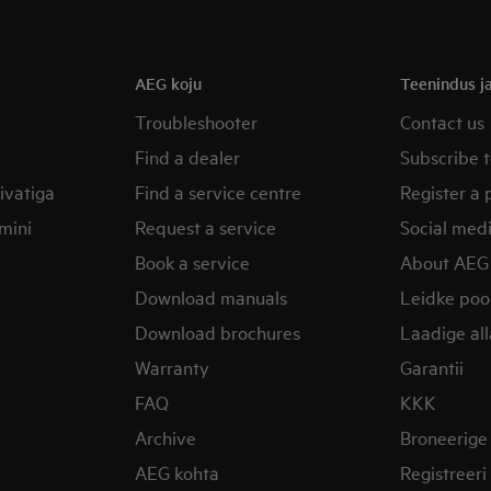
AEG koju
Teenindus ja
Troubleshooter
Contact us
Find a dealer
Subscribe t
ivatiga
Find a service centre
Register a 
mini
Request a service
Social med
Book a service
About AEG
Download manuals
Leidke po
Download brochures
Laadige al
Warranty
Garantii
FAQ
KKK
Archive
Broneerige
AEG kohta
Registreer