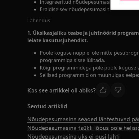
Integreeritud nõudepesumasin
Eraldiseisev nõudepesumasin
Lahendus:
1. Üksikasjaliku teabe ja juhtnöörid progra
leiate kasutusjuhendist.
Poole koguse nupp ei ole mitte pesuprogra
programmiga sisse lülitada.
Kõigi programmidega pole poole koguse va
Sellised programmid on muuhulgas eelpesu
Kas see artikkel oli abiks?
Seotud artiklid
Nõudepesumasina seaded lähtestuvad pära
Nõudepesumasina tsükli lõpus pole helisi
Nõudepesumasina uks ei püsi lahti