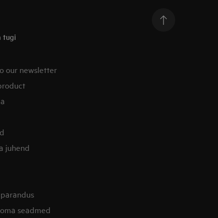
 tugi
o our newsletter
product
ia
od
la juhend
 parandus
i oma seadmed