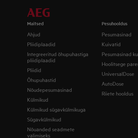
Maitsed
Pesuhooldus
Ahjud
Pesumasinad
Pliidiplaadid
Kuivatid
Integreeritud õhupuhastiga
Pesumasinad ku
pliidiplaadid
Hoolitsege pare
Pliidid
UniversalDose
Õhupuhastid
AutoDose
Nõudepesumasinad
Riiete hooldus
Külmikud
Külmikud sügavkülmikuga
Sügavkülmikud
Nõuanded seadmete
valimiseks