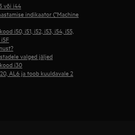
 või i44
astamise indikaator ("Machine
 i50, i51, i52, i53, i54, i55,
, i5F
must?
tadele valged jäljed
kood i30
0, AL6 ja toob kuuldavale 2