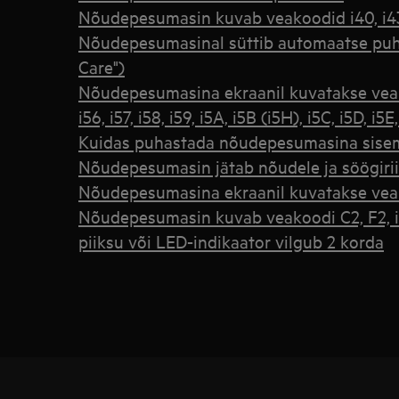
Nõudepesumasin kuvab veakoodid i40, i43
Nõudepesumasinal süttib automaatse puh
Care")
Nõudepesumasina ekraanil kuvatakse veakood
i56, i57, i58, i59, i5A, i5B (i5H), i5C, i5D, i5E
Kuidas puhastada nõudepesumasina sise
Nõudepesumasin jätab nõudele ja söögiriis
Nõudepesumasina ekraanil kuvatakse vea
Nõudepesumasin kuvab veakoodi C2, F2, i2
piiksu või LED-indikaator vilgub 2 korda