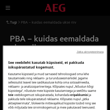
Tugi
PBA – kuidas eemaldada ukse riiv
PBA – kuidas eemaldada
ukse riiv
Jätka aktsepteerimata
Lahendus
See veebileht kasutab küpsiseid, et pakkuda
isikupärastatud kogemust.
Kasutame küpsiseid ja muid sarnaseid tehnoloogiaid oma lehe
täiustamiseks ning reklaami- ja turunduseesmärkidel. Jagame
sellesisulist teavet teie saidikasutuse kohta oma sotsiaalmeedia,
reklaami- ja analüüsipartneritega. Klõpsates nupul „Nõustun kõigi
küpsistega“, nõustute meie küpsiste kasutamisega ja seetõttu saame
Keerake lahti kruvid, mis
teie
veebikogemust isikupärastada, kohandada
eripakkumisi
ja
1
kinnitavad selle kapi külge.
pakkuda teile isikupärastatud reklaame. Klõpsates nupul „Jätka
aktsepteerimata“, blokeerite mittevajalikud küpsiste tüübid ning see
võib mõjutada teie sirvimiskogemust ja meie pakutavaid teenuseid.