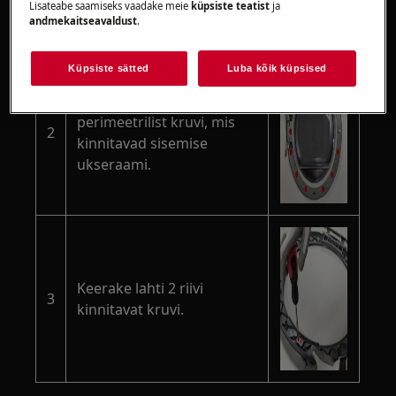
Lisateabe saamiseks vaadake meie
küpsiste teatist
ja
andmekaitseavaldust
.
Küpsiste sätted
Luba kõik küpsised
Keerake lahti 13
perimeetrilist kruvi, mis
2
kinnitavad sisemise
ukseraami.
Keerake lahti 2 riivi
3
kinnitavat kruvi.