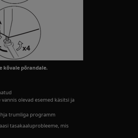
e kõvale põrandale.
matud
 vannis olevad esemed käsitsi ja
 tühja trumliga programm
aasi tasakaaluprobleeme, mis