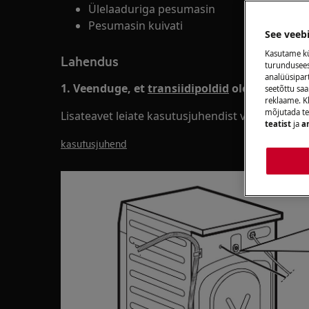
Ülelaaduriga pesumasin
Pesumasin kuivati
See veeb
Kasutame kü
Lahendus
turunduseesm
analüüsipar
1. Veenduge, et
transiidipoldid
oleks seadme 
seetõttu s
reklaame. Kl
mõjutada te
Lisateavet leiate kasutusjuhendist või eraldi sea
teatist
ja
a
kasutusjuhend