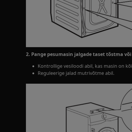
2. Pange pesumasin jalgade taset tõstma või
Kontrollige vesiloodi abil, kas masin on kõi
Reguleerige jalad mutrivõtme abil.