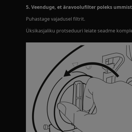
5. Veenduge, et äravoolufilter poleks ummis
Puhastage vajadusel filtrit.
Üksikasjaliku protseduuri leiate seadme komple