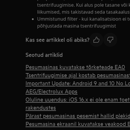
tsentrifuugimise. Kui alus pole tasane või
liikumised, mis takistavad seda tasakaalu
Ummistunud filter - kui kanalisatsioon ei t
põhjustada masina tsentrifuugimist
Kas see artikkel oli abiks?
Seotud artiklid
Pesumasinas kuvatakse tõrketeade EA0
Tsentrifuugimise ajal kostab pesumasinast
Important Update: Android 9 and 10 No L
AEG/Electrolux Apps
Oluline uuendus: iOS 16.x ei ole enam toe
rakendustes
Pärast pesumasinas pesemist hallid pleki
Pesumasina ekraanil kuvatakse veakood EF