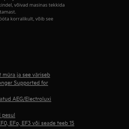
 kindel, võivad masinas tekkida
stamast.
ööta korralikult, võib see
 müra ja see väriseb
onger Supported for
tatud AEG/Electroluxi
d pesul
0, EFo, EF3 või seade teeb 15