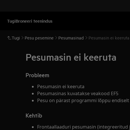
Tugi
Broneeri teenindus
Tugi
Pesu pesemine
Pesumasinad
Pesumasin ei keeruta
Pesumasin ei keeruta
Probleem
Pesumasin ei keeruta
Pesumasinas kuvatakse veakood EF5
Pesu on pärast programmi lõppu endisel
Kehtib
Frontaallaaduri pesumasin (integreeritud j