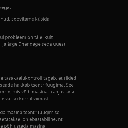
sega.
anud, soovitame küsida
ui probleem on täielikult
i ja ärge ühendage seda uuesti
e tasakaalukontroll tagab, et riided
 seade hakkab tsentrifuugima. See
ise, mis võib masinat kahjustada.
e valiku korral viimast
ada masina tsentrifuugimise
asetatakse, on ebastabiilne, nt
see põhjustada masina