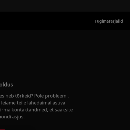
Tugimaterjalid
oldus
esineb tõrkeid? Pole probleemi.
 leiame teile lähedaimal asuva
firma kontaktandmed, et saaksite
ondi asjus.