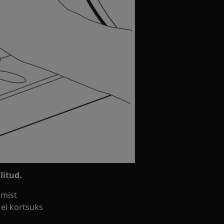
litud.
amist
 ei kortsuks