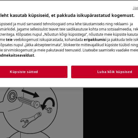
Broneeri hooldu
Jät
ileht kasutab küpsiseid, et pakkuda isikupärastatud kogemust.
psiseid ja muid sarnaseid tehnoloogiaid oma lehe täiustamiseks ning reklaami- ja
ärkidel. Jagame sellesisulist teavet teie saidikasutuse kohta oma sotsiaalmeedia, rek
tneritega. Klõpsates nupul „Nõustun kõigi küpsistega“, nõustute meie küpsiste kasut
tagaküljest eemaldatud.
aame
teie
veebikogemust isikupärastada, kohandada
eripakkumisi
ja pakkuda teile is
õpsates nupul „Jätka aktsepteerimata“, blokeerite mittevajalikud küpsiste tüübid ning
ie sirvimiskogemust ja meie pakutavaid teenuseid. Lisateabe saamiseks vaadake mei
dme infolehest. Laadige alla .
ndmekaitseavaldust
.
Küpsiste sätted
Luba kõik küpsised