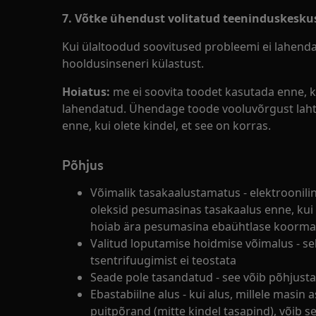
7. Võtke ühendust volitatud teeninduskesku
Kui ülaltoodud soovitused probleemi ei lahend
hooldusinseneri külastust.
Hoiatus:
me ei soovita toodet kasutada enne, k
lahendatud. Ühendage toode vooluvõrgust laht
enne, kui olete kindel, et see on korras.
Põhjus
Võimalik tasakaalustamatus - elektroonilin
oleksid pesumasinas tasakaalus enne, kui
hoiab ära pesumasina ebaühtlase koormam
Valitud loputamise hoidmise võimalus - sell
tsentrifuugimist ei teostata
Seade pole tasandatud - see võib põhjust
Ebastabiilne alus - kui alus, millele masin 
puitpõrand (mitte kindel tasapind), võib 