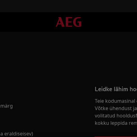
Leidke lähim ho
Teie kodumasinal 
t märg
Võtke ühendust ja
volitatud hooldus
kokku leppida rem
a eraldiseisev)