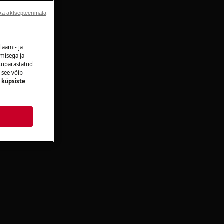
s
ka aktsepteerimata
laami- ja
amisega ja
ikupärastatud
 see võib
e
küpsiste