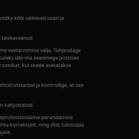
 Hoidke kõik väikesed osad ja
 täiskasvanud.
me veetarnimine välja. Tühjendage
tuleks läbi viia seadmega püstises
troonikat, kui seade asetatakse
htud otstarbel ja kontrollige, et see
n kahjustatud.
tteprofessionaalne parandamine
ehta korrektselt, ning võib tühistada
alik.