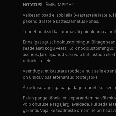
HOIATUS!
LÄMBUMISOHT
Väikesed osad ei sobi alla 3-aastastele lastele.
pakendid lastele kättesaamatus kohas.
Toodet peaksid kasutama või paigaldama ainult
Enne igasugust hooldustoimingut lülitage sead
seade alati kogu veest. Kõik hooldustoimingud 
asendis. Järelejäänud vesi võib kahjustada elek
mõnele küljele.
Veenduge, et kasutate toodet ainult selle ettenä
on ühilduv osa ettenähtud toote jaoks.
Ärge kasutage ega paigaldage toodet, kui see o
Palun pange tähele, et iseparandamine või mi
võib ohutusele tagajärgi avaldada, kui seda ei t
garantii. Vajalike teadmiste omamine on hädavaj