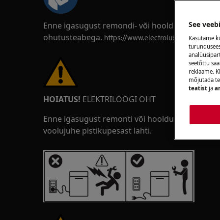
See veeb
Enne igasugust remondi- või hooldustööd tutvu
ohutusteabega.
https://www.electrolux.com/support
Kasutame kü
turunduseesm
analüüsipar
seetõttu s
reklaame. Kl
mõjutada te
teatist
ja
a
HOIATUS!
ELEKTRILÖÖGI OHT
Enne igasugust remonti või hooldustööd lülitag
voolujuhe pistikupesast lahti.