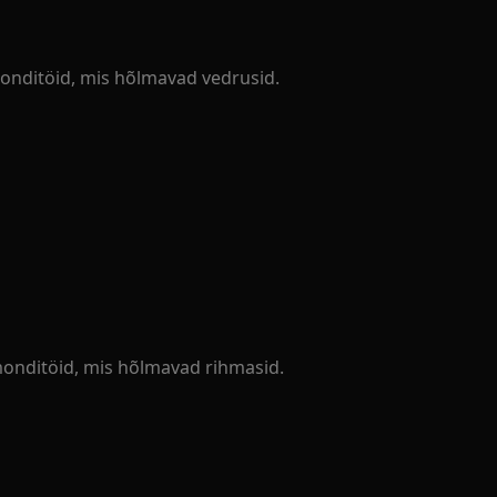
monditöid, mis hõlmavad vedrusid.
monditöid, mis hõlmavad rihmasid.