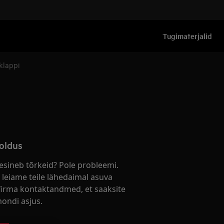
Tugimaterjalid
klappi
oldus
esineb tõrkeid? Pole probleemi.
 leiame teile lähedaimal asuva
firma kontaktandmed, et saaksite
ondi asjus.