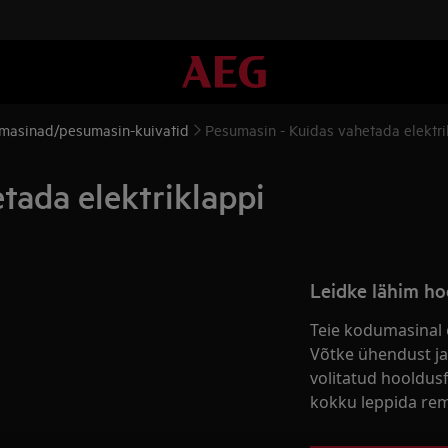
masinad/pesumasin-kuivatid
Pesumasin - Kuidas vahetada elektri
tada elektriklappi
Leidke lähim ho
Teie kodumasinal 
Võtke ühendust ja
volitatud hooldus
kokku leppida rem