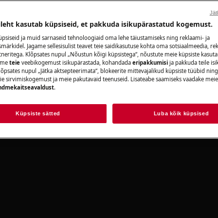
Broneeri hooldu
Jät
ileht kasutab küpsiseid, et pakkuda isikupärastatud kogemust.
ge alati oma toote kasutusjuhendi
/user-manuals/
psiseid ja muid sarnaseid tehnoloogiaid oma lehe täiustamiseks ning reklaami- ja
ärkidel. Jagame sellesisulist teavet teie saidikasutuse kohta oma sotsiaalmeedia, rek
tneritega. Klõpsates nupul „Nõustun kõigi küpsistega“, nõustute meie küpsiste kasut
Leia oma toote
aame
teie
veebikogemust isikupärastada, kohandada
eripakkumisi
ja pakkuda teile is
õpsates nupul „Jätka aktsepteerimata“, blokeerite mittevajalikud küpsiste tüübid ning
Lahenda probleeme
ie sirvimiskogemust ja meie pakutavaid teenuseid. Lisateabe saamiseks vaadake mei
ndmekaitseavaldust
.
dokumentatsiooni
Küpsiste sätted
Luba kõik küpsised
e seade välja ja ühendage
Leia kasutusjuh