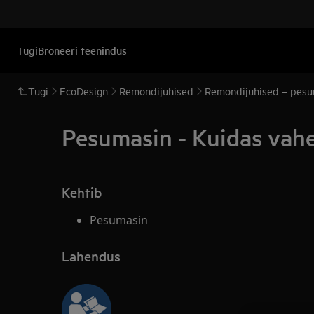
Tugi
Broneeri teenindus
Tugi
EcoDesign
Remondijuhised
Remondijuhised – pesu
Pesumasin - Kuidas vahe
Kehtib
Pesumasin
Lahendus