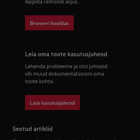
leppida remondi asjus.
Broneeri hooldus
Leia oma toote kasutusjuhend
Lahenda probleeme ja otsi juhiseid
või muud dokumentatsiooni oma
toote kohta.
Leia kasutusjuhend
Seotud artiklid