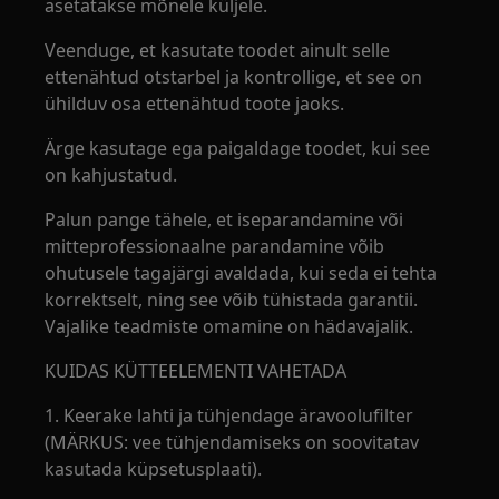
asetatakse mõnele küljele.
Veenduge, et kasutate toodet ainult selle
ettenähtud otstarbel ja kontrollige, et see on
ühilduv osa ettenähtud toote jaoks.
Ärge kasutage ega paigaldage toodet, kui see
on kahjustatud.
Palun pange tähele, et iseparandamine või
mitteprofessionaalne parandamine võib
ohutusele tagajärgi avaldada, kui seda ei tehta
korrektselt, ning see võib tühistada garantii.
Vajalike teadmiste omamine on hädavajalik.
KUIDAS KÜTTEELEMENTI VAHETADA
1. Keerake lahti ja tühjendage äravoolufilter
(MÄRKUS: vee tühjendamiseks on soovitatav
kasutada küpsetusplaati).