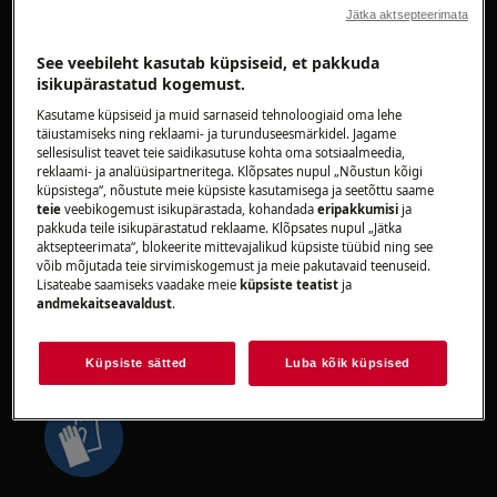
Jätka aktsepteerimata
HOIATUS!
SILMAVIGASTUSE OHT
See veebileht kasutab küpsiseid, et pakkuda
isikupärastatud kogemust.
Kasutame küpsiseid ja muid sarnaseid tehnoloogiaid oma lehe
täiustamiseks ning reklaami- ja turunduseesmärkidel. Jagame
sellesisulist teavet teie saidikasutuse kohta oma sotsiaalmeedia,
reklaami- ja analüüsipartneritega. Klõpsates nupul „Nõustun kõigi
Kanna kaitseprille, kui teostad hooldus- või
küpsistega“, nõustute meie küpsiste kasutamisega ja seetõttu saame
teie
veebikogemust isikupärastada, kohandada
eripakkumisi
ja
remonditöid, mis hõlmavad vedrusid.
pakkuda teile isikupärastatud reklaame. Klõpsates nupul „Jätka
aktsepteerimata“, blokeerite mittevajalikud küpsiste tüübid ning see
võib mõjutada teie sirvimiskogemust ja meie pakutavaid teenuseid.
Lisateabe saamiseks vaadake meie
küpsiste teatist
ja
andmekaitseavaldust
.
HOIATUS!
PURUSTAMISOHT
Küpsiste sätted
Luba kõik küpsised