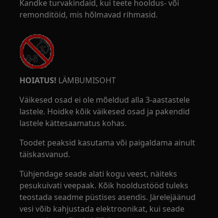
Kandke turvakindaid, kui teete hooldus- või
remonditöid, mis hõlmavad rihmasid.
HOIATUS!
LÄMBUMISOHT
Väikesed osad ei ole mõeldud alla 3-aastastele
lastele. Hoidke kõik väikesed osad ja pakendid
lastele kättesaamatus kohas.
Toodet peaksid kasutama või paigaldama ainult
täiskasvanud.
Tühjendage seade alati kogu veest, näiteks
pesukuivati veepaak. Kõik hooldustööd tuleks
teostada seadme püstises asendis. Järelejäänud
vesi võib kahjustada elektroonikat, kui seade