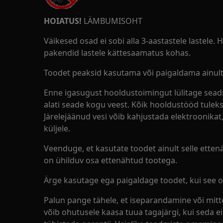
HOIATUS!
LÄMBUMISOHT
Väikesed osad ei sobi alla 3-aastastele lastele.
pakendid lastele kättesaamatus kohas.
Toodet peaksid kasutama või paigaldama ainult
Enne igasugust hooldustoimingut lülitage sead
alati seade kogu veest. Kõik hooldustööd tulek
Järelejäänud vesi võib kahjustada elektroonika
küljele.
Veenduge, et kasutate toodet ainult selle ettenä
on ühilduv osa ettenähtud tootega.
Ärge kasutage ega paigaldage toodet, kui see o
Palun pange tähele, et iseparandamine või mi
võib ohutusele kaasa tuua tagajärgi, kui seda ei