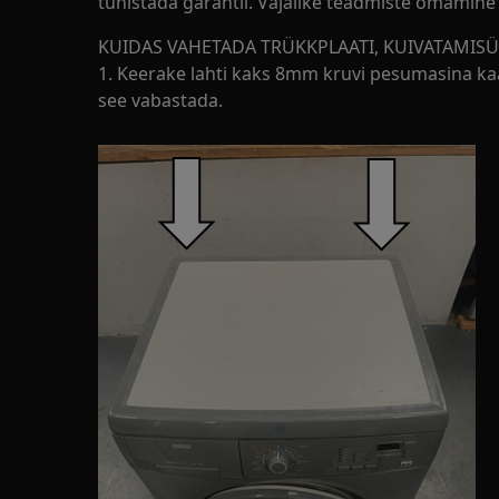
tühistada garantii. Vajalike teadmiste omamine 
KUIDAS VAHETADA TRÜKKPLAATI, KUIVATAMIS
1. Keerake lahti kaks 8mm kruvi pesumasina kaane
see vabastada.