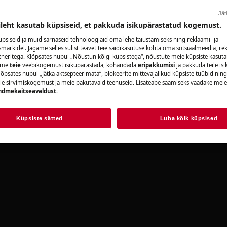
Broneeri hooldu
Jät
ileht kasutab küpsiseid, et pakkuda isikupärastatud kogemust.
ge alati oma toote kasutusjuhendi
/user-manuals/
psiseid ja muid sarnaseid tehnoloogiaid oma lehe täiustamiseks ning reklaami- ja
ärkidel. Jagame sellesisulist teavet teie saidikasutuse kohta oma sotsiaalmeedia, rek
tneritega. Klõpsates nupul „Nõustun kõigi küpsistega“, nõustute meie küpsiste kasut
Leia oma toote
aame
teie
veebikogemust isikupärastada, kohandada
eripakkumisi
ja pakkuda teile is
õpsates nupul „Jätka aktsepteerimata“, blokeerite mittevajalikud küpsiste tüübid ning
Lahenda probleeme
ie sirvimiskogemust ja meie pakutavaid teenuseid. Lisateabe saamiseks vaadake mei
ndmekaitseavaldust
.
dokumentatsiooni
Küpsiste sätted
Luba kõik küpsised
e seade välja ja ühendage
Leia kasutusjuh