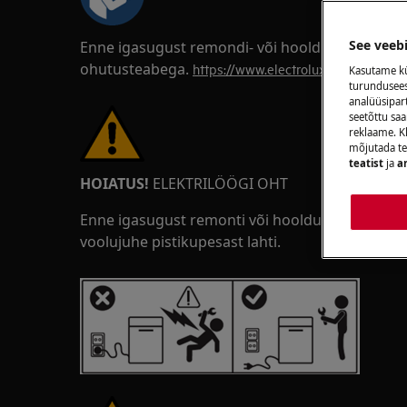
See veeb
Enne igasugust remondi- või hooldustööd tutvu
ohutusteabega.
https://www.electrolux.com/support
Kasutame kü
turunduseesm
analüüsipar
seetõttu s
reklaame. Kl
mõjutada te
teatist
ja
a
HOIATUS!
ELEKTRILÖÖGI OHT
Enne igasugust remonti või hooldustööd lülitag
voolujuhe pistikupesast lahti.