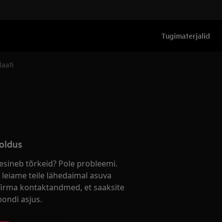
Tugimaterjalid
laati
oldus
esineb tõrkeid? Pole probleemi.
 leiame teile lähedaimal asuva
firma kontaktandmed, et saaksite
ondi asjus.