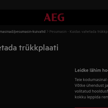
masinad/pesumasin-kuivatid
Pesumasin - Kuidas vahetada trükkp
tada trükkplaati
Leidke lähim ho
Teie kodumasinal 
Võtke ühendust ja
volitatud hooldus
kokku leppida rem