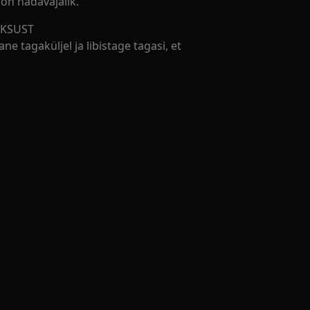
on hädavajalik.
ÜKSUST
 tagaküljel ja libistage tagasi, et