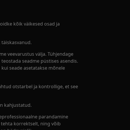
 Hoidke kõik väikesed osad ja
 täiskasvanud.
me veevarustus välja. Tühjendage
s teostada seadme püstises asendis.
t, kui seade asetatakse mõnele
htud otstarbel ja kontrollige, et see
n kahjustatud.
tteprofessionaalne parandamine
 tehta korrektselt, ning võib