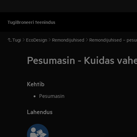
Tugi
Broneeri teenindus
Tugi
EcoDesign
Remondijuhised
Remondijuhised – pesu
Pesumasin - Kuidas vahe
Kehtib
Pesumasin
Lahendus