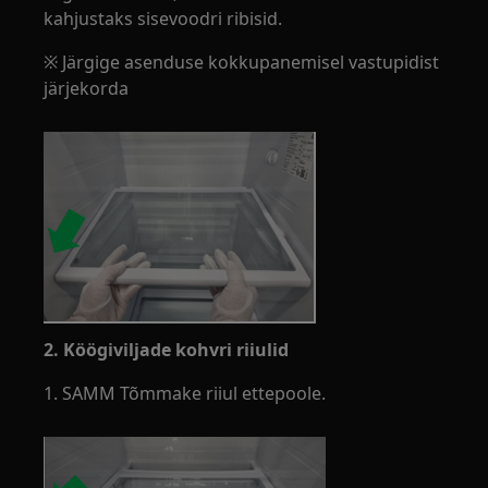
kahjustaks sisevoodri ribisid.
※ Järgige asenduse kokkupanemisel vastupidist
järjekorda
2. Köögiviljade kohvri riiulid
1. SAMM Tõmmake riiul ettepoole.