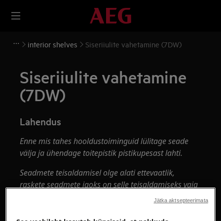
interior shelves
Siseriiulite vahetamine (7DW)
Siseriiulite vahetamine
(7DW)
Lahendus
Enne mis tahes hooldustoiminguid lülitage seade
välja ja ühendage toitepistik pistikupesast
lahti.
Seadmete teisaldamisel olge alati ettevaatlik,
raskete seadmete jaoks on selle teisaldamiseks vaja
kahte inimest.
Jätka aktsepteerimata
Kasutage alati kaitsekindaid ja kinniseid jalatseid.