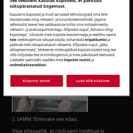
See veebileht kasutab küpsiseid, et pakkuda
isikupärastatud kogemust.
Pange tähele, et iseremondimisel või
Kasutame küpsiseid ja muid sarnaseid tehnoloogiaid oma lehe
mitteprofessionaalsel remondil võivad olla ohutuse
täiustamiseks ning reklaami- ja turunduseesmärkidel. Jagame
tagajärjed, kui seda ei tehta õigesti
sellesisulist teavet teie saidikasutuse kohta oma sotsiaalmeedia,
reklaami- ja analüüsipartneritega. Klõpsates nupul „Nõustun kõigi
1. Toiduriiulid
küpsistega“, nõustute meie küpsiste kasutamisega ja seetõttu saame
teie
veebikogemust isikupärastada, kohandada
eripakkumisi
ja
pakkuda teile isikupärastatud reklaame. Klõpsates nupul „Jätka
1. SAMM Tõstke riiul tagasi.
aktsepteerimata“, blokeerite mittevajalikud küpsiste tüübid ning see
võib mõjutada teie sirvimiskogemust ja meie pakutavaid teenuseid.
Lisateabe saamiseks vaadake meie
küpsiste teatist
ja
andmekaitseavaldust
.
Küpsiste sätted
Luba kõik küpsised
2. SAMM Tõmmake see edasi.
Olge ettevaatlik, et riiuliraami hoidikud ei