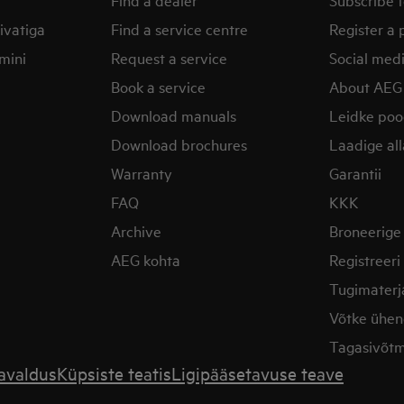
ivatiga
Find a service centre
Register a 
mini
Request a service
Social med
Book a service
About AEG
Download manuals
Leidke po
Download brochures
Laadige al
Warranty
Garantii
FAQ
KKK
Archive
Broneerige
AEG kohta
Registreer
Tugimaterj
Võtke ühen
Tagasivõtm
avaldus
Küpsiste teatis
Ligipääsetavuse teave