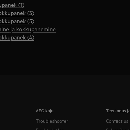
upanek (1)
okkupanek (3)
okkupanek (5)
tmine ja kokkupanemine
okkupanek (4)
AEG koju
Teenindus ja
Troubleshooter
Contact us
Find a dealer
Subscribe t