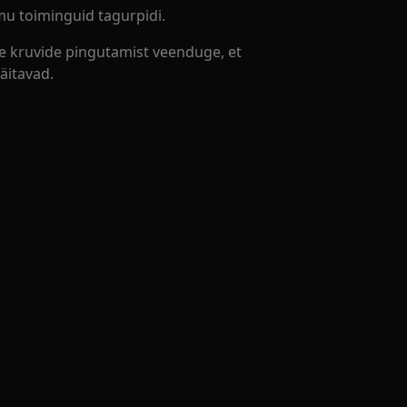
 toiminguid tagurpidi.
e kruvide pingutamist veenduge, et
näitavad.