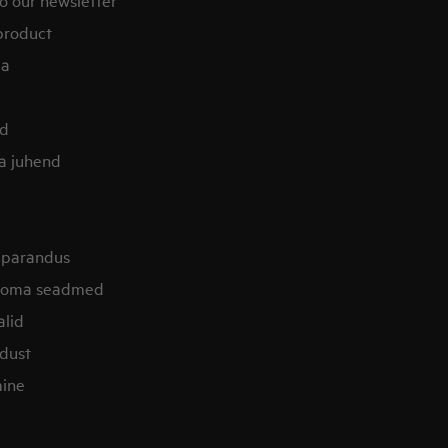
product
ia
od
la juhend
 parandus
i oma seadmed
alid
dust
ine