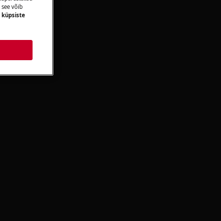
 see võib
e
küpsiste