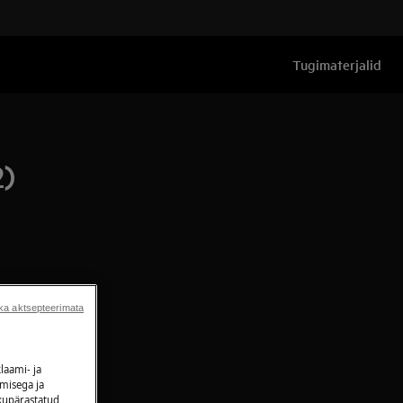
Tugimaterjalid
2)
ka aktsepteerimata
laami- ja
amisega ja
ikupärastatud