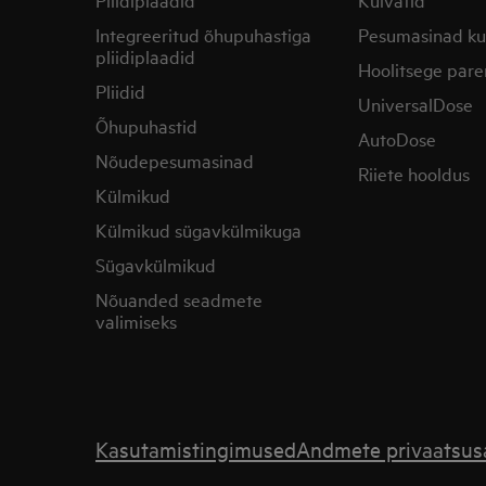
Integreeritud õhupuhastiga
Pesumasinad ku
pliidiplaadid
Hoolitsege pare
Pliidid
UniversalDose
Õhupuhastid
AutoDose
Nõudepesumasinad
Riiete hooldus
Külmikud
Külmikud sügavkülmikuga
Sügavkülmikud
Nõuanded seadmete
valimiseks
Kasutamistingimused
Andmete privaatsus