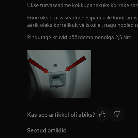
Ukse turvaseadme kokkupanekuks korrake samu
Enne ukse turvaseadme esipaneelile kinnitamis
äärik oleks korralikult välisküljel, nagu nooled 
Pingutage kruvid pöördemomendiga 2,5 Nm.
Kas see artikkel oli abiks?
Seotud artiklid