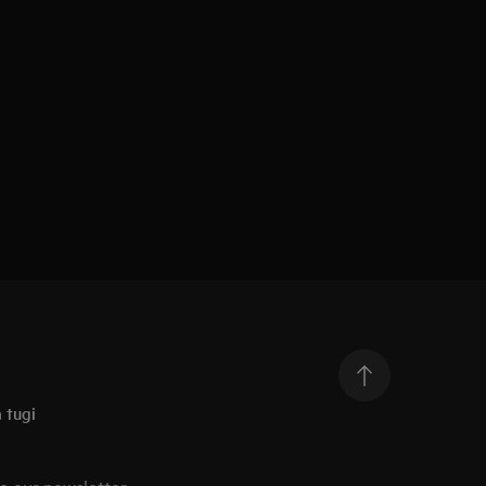
 tugi
o our newsletter