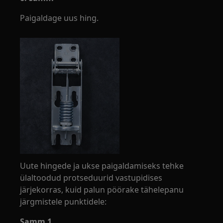
Paigaldage uus hing.
Uute hingede ja ukse paigaldamiseks tehke
ülaltoodud protseduurid vastupidises
järjekorras, kuid palun pöörake tähelepanu
järgmistele punktidele:
Samm 1