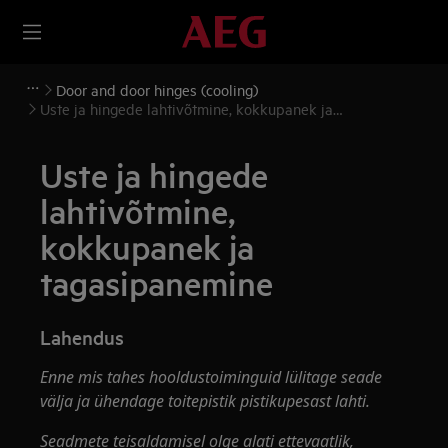
Door and door hinges (cooling)
Uste ja hingede lahtivõtmine, kokkupanek ja
tagasipanemine
Uste ja hingede
lahtivõtmine,
kokkupanek ja
tagasipanemine
Lahendus
Enne mis tahes hooldustoiminguid lülitage seade
välja ja ühendage toitepistik pistikupesast
lahti.
Seadmete teisaldamisel olge alati ettevaatlik,