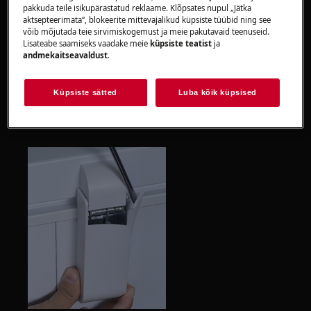
pakkuda teile isikupärastatud reklaame. Klõpsates nupul „Jätka
aktsepteerimata“, blokeerite mittevajalikud küpsiste tüübid ning see
võib mõjutada teie sirvimiskogemust ja meie pakutavaid teenuseid.
Lisateabe saamiseks vaadake meie
küpsiste teatist
ja
andmekaitseavaldust
.
Samm 1
Küpsiste sätted
Luba kõik küpsised
Tõstke alumise hingekatte ülemine pool üles.