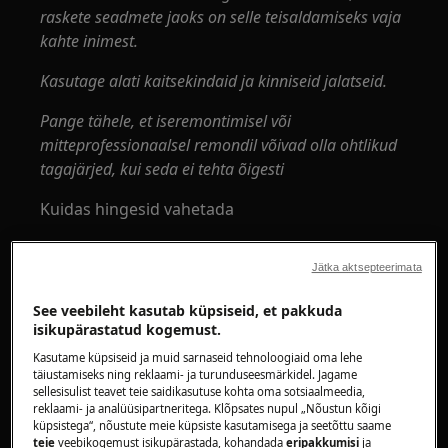
raskete seadmete jaoks on selle teisaldamiseks vaja
kahte inimest.
Kasutage alati kaitsekindaid ja kinniseid jalatseid.
Pange tähele, et iseremontimisel või
mitteprofessionaalsel remondil võivad olla ohtlikud
tagajärjed, kui seda ei tehta õigesti
Kuidas hingesid vahetada
Tööriistad:
Jätka aktsepteerimata
6 × 300 pilukruvikeeraja
See veebileht kasutab küpsiseid, et pakkuda
6 × 300 ristpeaga kruvikeeraja
isikupärastatud kogemust.
Kasutame küpsiseid ja muid sarnaseid tehnoloogiaid oma lehe
8 mm sisemine kuusnurkvõtmega
täiustamiseks ning reklaami- ja turunduseesmärkidel. Jagame
sellesisulist teavet teie saidikasutuse kohta oma sotsiaalmeedia,
reklaami- ja analüüsipartneritega. Klõpsates nupul „Nõustun kõigi
küpsistega“, nõustute meie küpsiste kasutamisega ja seetõttu saame
teie
veebikogemust isikupärastada, kohandada
eripakkumisi
ja