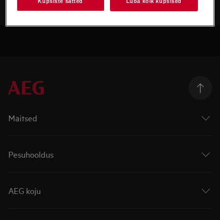
Küpsiste sätted
Luba kõik küpsised
Maitsed
Pesuhooldus
AEG koju