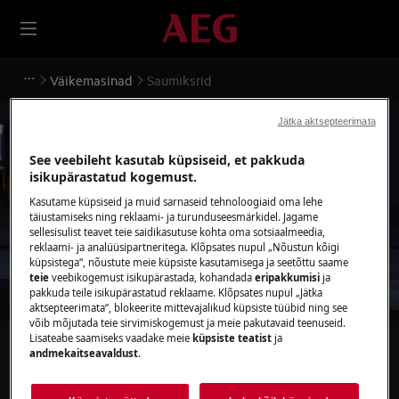
Väikemasinad
Saumiksrid
Jätka aktsepteerimata
See veebileht kasutab küpsiseid, et pakkuda
isikupärastatud kogemust.
Toetus Saumiksrid
Kasutame küpsiseid ja muid sarnaseid tehnoloogiaid oma lehe
täiustamiseks ning reklaami- ja turunduseesmärkidel. Jagame
sellesisulist teavet teie saidikasutuse kohta oma sotsiaalmeedia,
reklaami- ja analüüsipartneritega. Klõpsates nupul „Nõustun kõigi
küpsistega“, nõustute meie küpsiste kasutamisega ja seetõttu saame
teie
veebikogemust isikupärastada, kohandada
eripakkumisi
ja
pakkuda teile isikupärastatud reklaame. Klõpsates nupul „Jätka
aktsepteerimata“, blokeerite mittevajalikud küpsiste tüübid ning see
võib mõjutada teie sirvimiskogemust ja meie pakutavaid teenuseid.
Lisateabe saamiseks vaadake meie
küpsiste teatist
ja
Otsi meie tugitekstide hulgast
andmekaitseavaldust
.