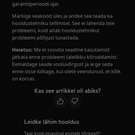
garantiiperioodi ajal.
Märkige veakood üles ja andke see teada ka
hooldustehniku tellimisel. See ei lahenda teie
probleemi, kuid aitab hooldustehnikul
probleemi põhjust tuvastada.
Hoiatus:
Me ei soovita seadme kasutamist
jätkata enne probleemi täielikku kõrvaldamist.
Eemaldage seade vooluvõrgust ja ärge seda
enne sisse lülitage, kui olete veendunud, et kõik
on korras.
Kas see artikkel oli abiks?
Leidke lähim hooldus
Teie kodumasinal esineb tõrkeid?