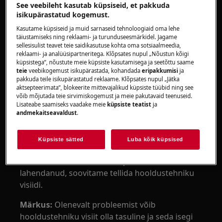
seadistus-/kommunikatsiooniprobleemile.
See veebileht kasutab küpsiseid, et pakkuda
isikupärastatud kogemust.
Seadmed:
Kasutame küpsiseid ja muid sarnaseid tehnoloogiaid oma lehe
täiustamiseks ning reklaami- ja turunduseesmärkidel. Jagame
Eraldiseisev pesumasin-kuivati
sellesisulist teavet teie saidikasutuse kohta oma sotsiaalmeedia,
Integreeritud pesumasin-kuivati
reklaami- ja analüüsipartneritega. Klõpsates nupul „Nõustun kõigi
küpsistega“, nõustute meie küpsiste kasutamisega ja seetõttu saame
Lahendus:
teie
veebikogemust isikupärastada, kohandada
eripakkumisi
ja
pakkuda teile isikupärastatud reklaame. Klõpsates nupul „Jätka
aktsepteerimata“, blokeerite mittevajalikud küpsiste tüübid ning see
1. Lülitage seade uuesti sisse
võib mõjutada teie sirvimiskogemust ja meie pakutavaid teenuseid.
Lisateabe saamiseks vaadake meie
küpsiste teatist
ja
Võtke pistik seinakontaktist välja, oodake 30
andmekaitseavaldust
.
sekundit ja pange siis uuesti sisse.
2. Pöörduge volitatud teeninduskeskusse
Küpsiste sätted
Luba kõik küpsised
Kui ülalesitatud soovitused probleemi ei
lahendanud, soovitame tellida hooldustehniku
visiidi.
Märkus:
Olenevalt probleemist võib
hooldustehniku visiit olla tasuline ja seda isegi