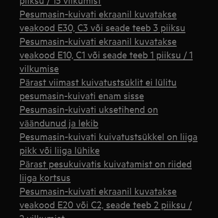
Pesumasin-kuivati ekraanil kuvatakse
veakood E30, C3 või seade teeb 3 piiksu
Pesumasin-kuivati ekraanil kuvatakse
veakood E10, C1 või seade teeb 1 piiksu / 1
vilkumise
Pärast viimast kuivatustsüklit ei lülitu
pesumasin-kuivati enam sisse
Pesumasin-kuivati uksetihend on
väändunud ja lekib
Pesumasin-kuivati kuivatustsükkel on liiga
pikk või liiga lühike
Pärast pesukuivatis kuivatamist on riided
liiga kortsus
Pesumasin-kuivati ekraanil kuvatakse
veakood E20 või C2, seade teeb 2 piiksu /
2 vilkumist