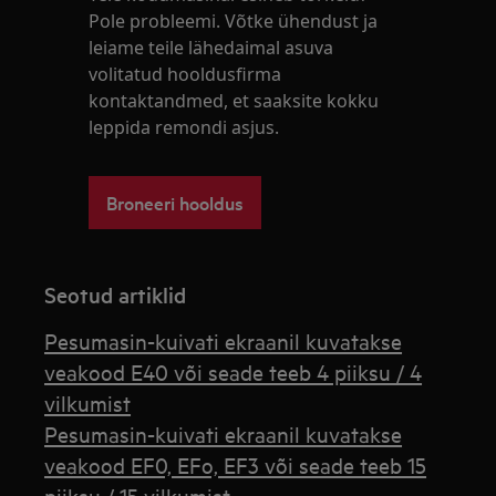
Pole probleemi. Võtke ühendust ja
leiame teile lähedaimal asuva
volitatud hooldusfirma
kontaktandmed, et saaksite kokku
leppida remondi asjus.
Broneeri hooldus
Seotud artiklid
Pesumasin-kuivati ekraanil kuvatakse
veakood E40 või seade teeb 4 piiksu / 4
vilkumist
Pesumasin-kuivati ekraanil kuvatakse
veakood EF0, EFo, EF3 või seade teeb 15
piiksu / 15 vilkumist