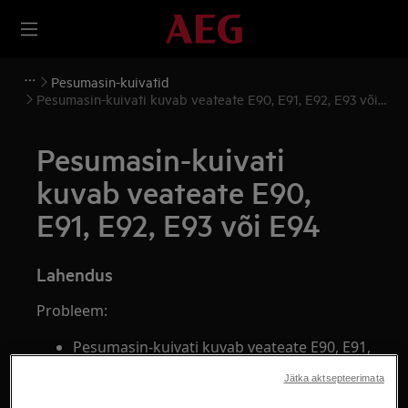
Pesumasin-kuivatid
Pesumasin-kuivati kuvab veateate E90, E91, E92, E93 või
E94
Pesumasin-kuivati
kuvab veateate E90,
E91, E92, E93 või E94
Lahendus
Probleem:
Pesumasin-kuivati kuvab veateate E90, E91,
E92, E93 või E94. See viitab elektrooniliste
Jätka aktsepteerimata
osade