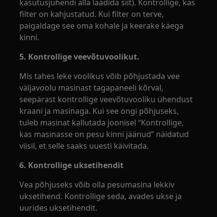
kasutusjuhendi alla laadida siit). Kontrollige, kas
filter on kahjustatud. Kui filter on terve,
paigaldage see oma kohale ja keerake käega
kinni.
5. Kontrollige veevõtuvoolikut.
Mis tahes leke voolikus võib põhjustada vee
väljavoolu masinast tagapaneeli kõrval,
seepärast kontrollige veevõtuvooliku ühendust
kraani ja masinaga. Kui see ongi põhjuseks,
tuleb masinat kallutada joonisel “Kontrollige,
kas masinasse on pesu kinni jäänud” näidatud
viisil, et selle saaks uuesti käivitada.
6. Kontrollige uksetihendit
Vea põhjuseks võib olla pesumasina lekkiv
uksetihend. Kontrollige seda, avades ukse ja
uurides uksetihendit.