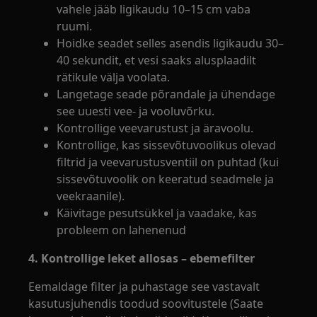
vahele jääb ligikaudu 10–15 cm vaba
ruumi.
Hoidke seadet selles asendis ligikaudu 30–
40 sekundit, et vesi saaks alusplaadilt
rätikule välja voolata.
Langetage seade põrandale ja ühendage
see uuesti vee- ja vooluvõrku.
Kontrollige veevarustust ja äravoolu.
Kontrollige, kas sissevõtuvoolikus olevad
filtrid ja veevarustusventiil on puhtad (kui
sissevõtuvoolik on keeratud seadmele ja
veekraanile).
Käivitage pesutsükkel ja vaadake, kas
probleem on lahenenud
4. Kontrollige leket allosas – ebemefilter
Eemaldage filter ja puhastage see vastavalt
kasutusjuhendis toodud soovitustele (Saate