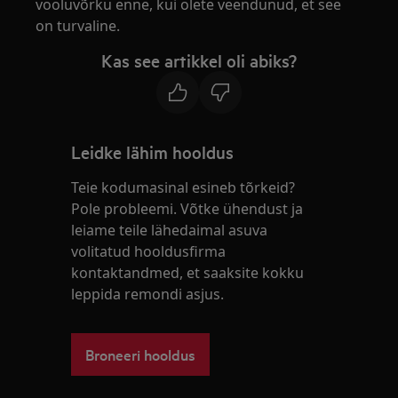
vooluvõrku enne, kui olete veendunud, et see
on turvaline.
Kas see artikkel oli abiks?
Leidke lähim hooldus
Teie kodumasinal esineb tõrkeid?
Pole probleemi. Võtke ühendust ja
leiame teile lähedaimal asuva
volitatud hooldusfirma
kontaktandmed, et saaksite kokku
leppida remondi asjus.
Broneeri hooldus