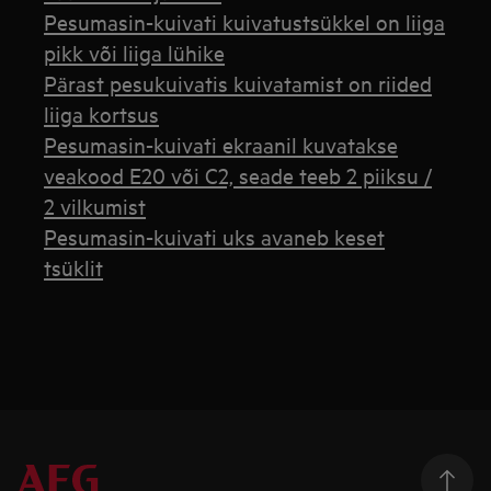
Pesumasin-kuivati kuivatustsükkel on liiga
pikk või liiga lühike
Pärast pesukuivatis kuivatamist on riided
liiga kortsus
Pesumasin-kuivati ekraanil kuvatakse
veakood E20 või C2, seade teeb 2 piiksu /
2 vilkumist
Pesumasin-kuivati uks avaneb keset
tsüklit