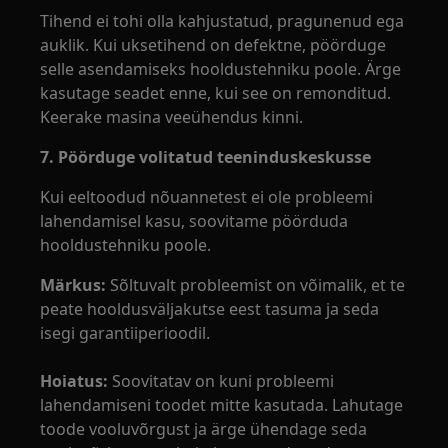
Tihend ei tohi olla kahjustatud, pragunenud ega
auklik. Kui uksetihend on defektne, pöörduge
selle asendamiseks hooldustehniku poole. Ärge
kasutage seadet enne, kui see on remonditud.
Keerake masina veeühendus kinni.
7. Pöörduge volitatud teeninduskeskusse
Kui eeltoodud nõuannetest ei ole probleemi
lahendamisel kasu, soovitame pöörduda
hooldustehniku poole.
Märkus:
Sõltuvalt probleemist on võimalik, et te
peate hooldusväljakutse eest tasuma ja seda
isegi garantiiperioodil.
Hoiatus:
Soovitatav on kuni probleemi
lahendamiseni toodet mitte kasutada. Lahutage
toode vooluvõrgust ja ärge ühendage seda