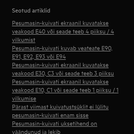
Seotud artiklid
Pesumasin-kuivati ekraanil kuvatakse
veakood E40 või seade teeb 4 piiksu / 4
vilkumist
Pesumasin-kuivati kuvab veateate E90,
E91, E92, E93 või E94
Pesumasin-kuivati ekraanil kuvatakse
veakood E30, C3 või seade teeb 3 piiksu
Pesumasin-kuivati ekraanil kuvatakse
veakood E10, C1 või seade teeb 1 piiksu / 1
vilkumise
Pärast viimast kuivatustsüklit ei lülitu
pesumasin-kuivati enam sisse
Pesumasin-kuivati uksetihend on
väändunud ja lekib