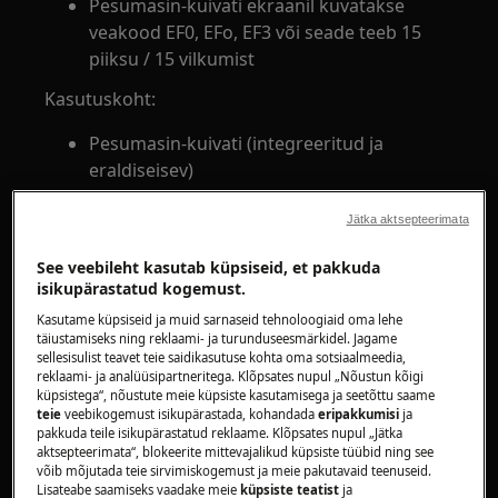
Pesumasin-kuivati ekraanil kuvatakse
veakood EF0, EFo, EF3 või seade teeb 15
piiksu / 15 vilkumist
Kasutuskoht:
Pesumasin-kuivati (integreeritud ja
eraldiseisev)
Resolutsioon:
Jätka aktsepteerimata
1. Kasutage vähem pesuainet
See veebileht kasutab küpsiseid, et pakkuda
isikupärastatud kogemust.
Ülemäärane pesuaine kasutamine võib
Kasutame küpsiseid ja muid sarnaseid tehnoloogiaid oma lehe
põhjustada liigset vahutamist.
täiustamiseks ning reklaami- ja turunduseesmärkidel. Jagame
sellesisulist teavet teie saidikasutuse kohta oma sotsiaalmeedia,
Lülitage seade välja ja laske sel paar tundi seista,
reklaami- ja analüüsipartneritega. Klõpsates nupul „Nõustun kõigi
kuni vaht kaob ja seejärel taaskäivitage seade.
küpsistega“, nõustute meie küpsiste kasutamisega ja seetõttu saame
teie
veebikogemust isikupärastada, kohandada
eripakkumisi
ja
pakkuda teile isikupärastatud reklaame. Klõpsates nupul „Jätka
2. Puhastage pesuainesahtel
aktsepteerimata“, blokeerite mittevajalikud küpsiste tüübid ning see
võib mõjutada teie sirvimiskogemust ja meie pakutavaid teenuseid.
Kui pesuainesahtel või sahtli kohal olev
Lisateabe saamiseks vaadake meie
küpsiste teatist
ja