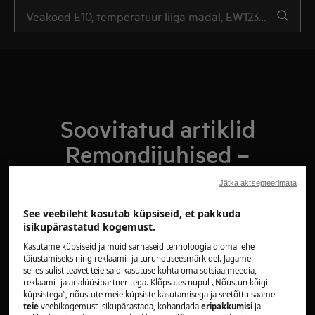
Soovitatud artiklid
Remondijuhised –
pesumasinad/pesumasin-
Jätka aktsepteerimata
kuivatid
See veebileht kasutab küpsiseid, et pakkuda
isikupärastatud kogemust.
Kasutame küpsiseid ja muid sarnaseid tehnoloogiaid oma lehe
täiustamiseks ning reklaami- ja turunduseesmärkidel. Jagame
Pesumasin - Kuidas vahetada
sellesisulist teavet teie saidikasutuse kohta oma sotsiaalmeedia,
reklaami- ja analüüsipartneritega. Klõpsates nupul „Nõustun kõigi
äravooluvoolikut (2)
küpsistega“, nõustute meie küpsiste kasutamisega ja seetõttu saame
teie
veebikogemust isikupärastada, kohandada
eripakkumisi
ja