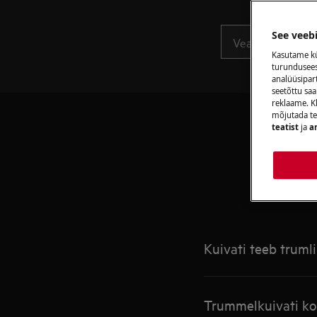
See veeb
Kasutame kü
turunduseesm
analüüsipar
seetõttu s
reklaame. Kl
mõjutada te
teatist
ja
a
Kuivati teeb truml
Trummelkuivati ko