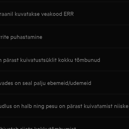
kraanil kuvatakse veakood ERR
trite puhastamine
n pärast kuivatustsüklit kokku tõmbunud
vades on seal palju ebemeid/udemeid
dlus on halb ning pesu on pärast kuivatamist niiske
hjustab riiete kokkutõmbumist