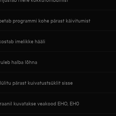
petab programmi kohe pärast käivitumist
ostab imelikke hääli
tuleb halba lõhna
ülitu pärast kuivatustsüklit sisse
raanil kuvatakse veakood EHO, EH0