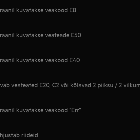
raanil kuvatakse veakood E8
raanil kuvatakse veateade E50
raanil kuvatakse veakood E40
ab veateated E20, C2 või kõlavad 2 piiksu / 2 vilkum
raanil kuvatakse veakood "Err"
justab riideid