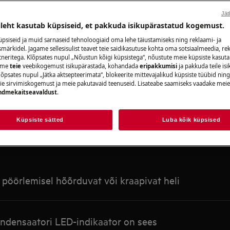
Otsi meie tugitekstide hulgast
Jät
ileht kasutab küpsiseid, et pakkuda isikupärastatud kogemust.
psiseid ja muid sarnaseid tehnoloogiaid oma lehe täiustamiseks ning reklaami- ja
ärkidel. Jagame sellesisulist teavet teie saidikasutuse kohta oma sotsiaalmeedia, rek
tneritega. Klõpsates nupul „Nõustun kõigi küpsistega“, nõustute meie küpsiste kasut
aame
teie
veebikogemust isikupärastada, kohandada
eripakkumisi
ja pakkuda teile is
õpsates nupul „Jätka aktsepteerimata“, blokeerite mittevajalikud küpsiste tüübid ning
ie sirvimiskogemust ja meie pakutavaid teenuseid. Lisateabe saamiseks vaadake mei
ndmekaitseavaldust
.
Soovitatud artiklid Kuivatid
Küpsiste sätted
Luba kõik küpsised
i pöörlemisel hõõrduvat või kraapivat heli
ndensaatori LED-indikaator on sees