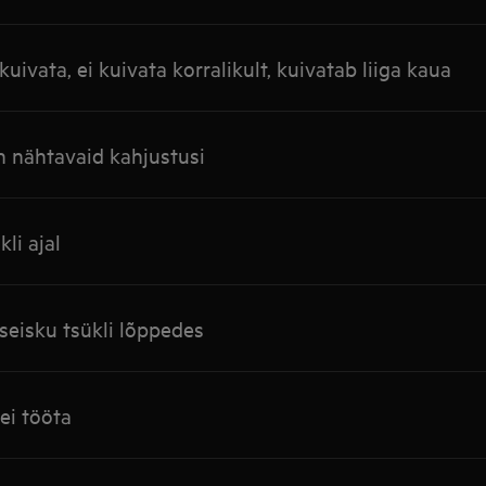
uivata, ei kuivata korralikult, kuivatab liiga kaua
n nähtavaid kahjustusi
kli ajal
seisku tsükli lõppedes
 ei tööta