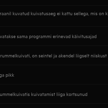
aanil kuvatud kuivatusaeg ei kattu sellega, mis on k
kuvatakse sama programmi erinevad käivitusajad
ummelkuivati, on seintel ja akendel liigselt niiskust
iga pikk
rummelkuivatis kuivatamist liiga kortsunud