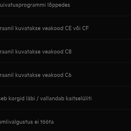
kuivatusprogrammi lõppedes
raanil kuvatakse veakood CE või CF
raanil kuvatakse veakood C8
raanil kuvatakse veakood C6
b korgid läbi / vallandab kaitselüliti
mlivalgustus ei tööta