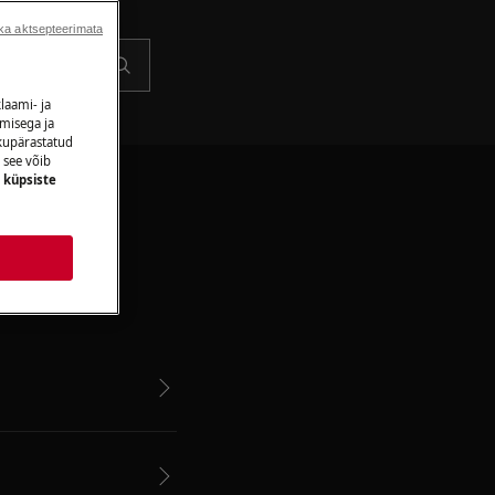
ka aktsepteerimata
laami- ja
amisega ja
ikupärastatud
 see võib
e
küpsiste