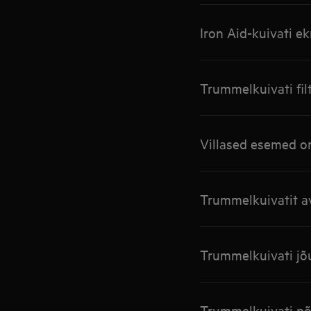
Iron Aid-kuivati e
Trummelkuivati fil
Villased esemed o
Trummelkuivatit a
Trummelkuivati jõu
Trummelkuivati põ