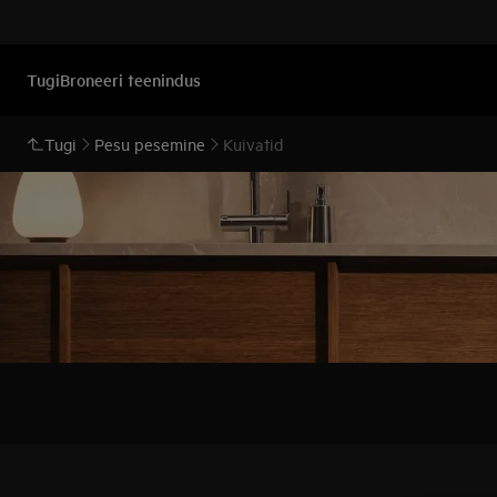
Tugi
Broneeri teenindus
Tugi
Pesu pesemine
Kuivatid