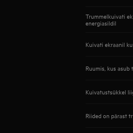
Trummelkuivati ekr
energiasildil
Kuivati ekraanil 
Ruumis, kus asub tr
Kuivatustsükkel li
Riided on pärast t